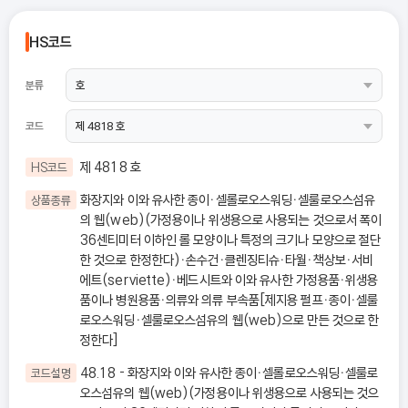
HS코드
분류
코드
제 4818 호
HS코드
화장지와 이와 유사한 종이ㆍ셀롤로오스워딩ㆍ셀룰로오스섬유
상품종류
의 웹(web)(가정용이나 위생용으로 사용되는 것으로서 폭이
36센티미터 이하인 롤 모양이나 특정의 크기나 모양으로 절단
한 것으로 한정한다)ㆍ손수건ㆍ클렌징티슈ㆍ타월ㆍ책상보ㆍ서비
에트(serviette)ㆍ베드시트와 이와 유사한 가정용품ㆍ위생용
품이나 병원용품ㆍ의류와 의류 부속품[제지용 펄프ㆍ종이ㆍ셀룰
로오스워딩ㆍ셀룰로오스섬유의 웹(web)으로 만든 것으로 한
정한다]
48.18 - 화장지와 이와 유사한 종이ㆍ셀롤로오스워딩ㆍ셀룰로
코드설명
오스섬유의 웹(web)(가정용이나 위생용으로 사용되는 것으