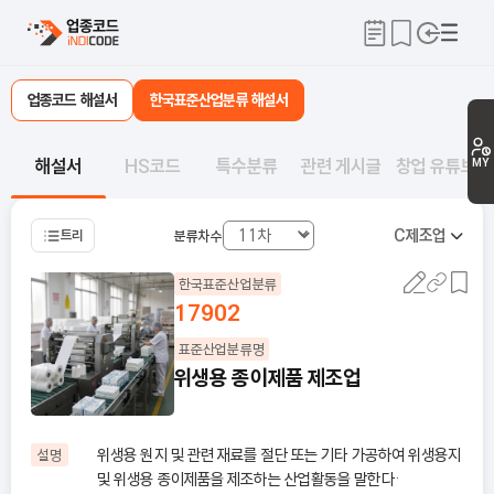
업종코드 해설서
한국표준산업분류 해설서
해설서
HS코드
특수분류
관련 게시글
창업 유튜브
MY
C
제조업
트리
분류차수
한국표준산업분류
17902
표준산업분류명
위생용 종이제품 제조업
위생용 원지 및 관련 재료를 절단 또는 기타 가공하여 위생용지
설명
및 위생용 종이제품을 제조하는 산업활동을 말한다·