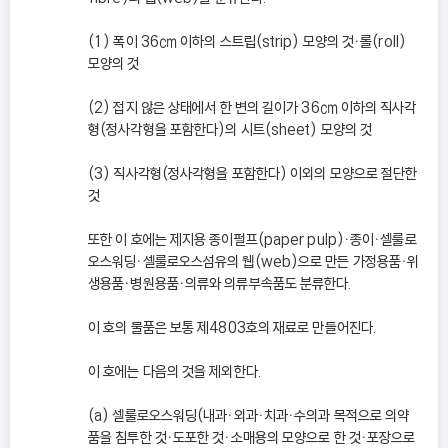
(1) 폭이 36㎝ 이하의 스트립(strip) 모양의 것ㆍ롤(roll)
모양의 것
(2) 접지 않은 상태에서 한 변의 길이가 36㎝ 이하의 직사각
형(정사각형을 포함한다)의 시트(sheet) 모양의 것
(3) 직사각형(정사각형을 포함한다) 이외의 모양으로 절단한
것
또한 이 호에는 제지용 종이펄프(paper pulp)ㆍ종이ㆍ셀룰로
오스워딩ㆍ셀룰로오스섬유의 웹(web)으로 만든 가정용품ㆍ위
생용품ㆍ병원용품ㆍ의류와 의류부속품도 분류한다.
이 호의 물품은 보통 제4803호의 재료로 만들어진다.
이 호에는 다음의 것을 제외한다.
(a) 셀룰로오스워딩(내과ㆍ외과ㆍ치과ㆍ수의과 목적으로 의약
품을 침투한 것ㆍ도포한 것ㆍ소매용의 모양으로 한 것ㆍ포장으로