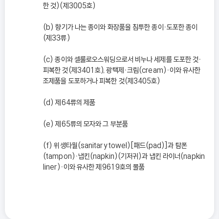
한 것)(제3005호)
(b) 향기가 나는 종이와 화장품을 침투한 종이ㆍ도포한 종이
(제33류)
(c) 종이와 셀룰로오스워딩으로서 비누나 세제를 도포한 것ㆍ
피복한 것(제3401호), 광택제ㆍ크림(cream)ㆍ이와 유사한
조제품을 도포하거나 피복한 것(제3405호)
(d) 제64류의 제품
(e) 제65류의 모자와 그 부분품
(f) 위생타월(sanitary towel)[패드(pad)]과 탐폰
(tampon)ㆍ냅킨(napkin)(기저귀)과 냅킨 라이너(napkin
liner)ㆍ이와 유사한 제9619호의 물품