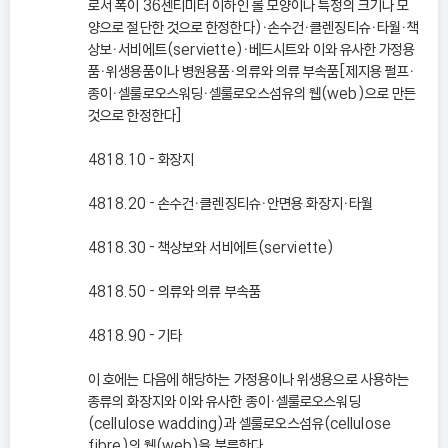
로서 폭이 36센티미터 이하인 롤 모양이나 특정의 크기나 모
양으로 절단한 것으로 한정한다)ㆍ손수건ㆍ클렌징티슈ㆍ타월ㆍ책
상보ㆍ서비에트(serviette)ㆍ베드시트와 이와 유사한 가정용
품ㆍ위생용품이나 병원용품ㆍ의류와 의류 부속품[제지용 펄프ㆍ
종이ㆍ셀룰로오스워딩ㆍ셀룰로오스섬유의 웹(web)으로 만든
것으로 한정한다]
4818.10 - 화장지
4818.20 - 손수건ㆍ클렌징티슈ㆍ안면용 화장지ㆍ타월
4818.30 - 책상보와 서비에트(serviette)
4818.50 - 의류와 의류 부속품
4818.90 - 기타
이 호에는 다음에 해당하는 가정용이나 위생용으로 사용하는
종류의 화장지와 이와 유사한 종이ㆍ셀룰로오스워딩
(cellulose wadding)과 셀룰로오스섬유(cellulose
fibre)의 웹(web)을 분류한다.