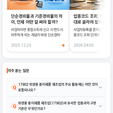
단순경비율과 기준경비율의 차
업종코드 조회, 왜 처음
이, 언제 어떤 걸 써야 할까?
대로 골라야 할까요?
사업자라면 종합소득세 신고 시 반드시
사업자등록을 준비할 때 많은
마주하게 되는 개념이 바로 단순경비율
종코드 조회 단계에서 잠시 
과 기준경비율입니다. 하지만 실제 현장
데요. 겉으로 보면 단순한 6
+
2025.12.23
2026.04.03
에서는 이 두 가지의 차이를 정확히 이해
서 비슷해 보이는 항목으로 
하지 못한 채 “편해 보이는 방식”으로
을 것 같지만, 실제로는 이 
선택했다가, 세금 부담이 오히려 커지거
의 세금과 각종 지원 제도에 
나 신고 오류로 이어지는 경우도 적지 않
수 있답니다.
습니다. 이 글에서는 단순경비율과 기준
자주 묻는 질문
경비율의 개념부터, 어떤 경우에 어떤 방
식을 선택해야 유리한지까지 실무 기준
으로 정리합니다.
17902 위생용 종이제품 제조업의 주요 활동에는 어떤 것이
Q
포함되나요?
위생용 원지 및 관련 재료를 절단 또는 기타 가공하여 위생용지 및
위생용 종이제품 제조업(17902)과 유사한 업종과의 구분
A
Q
기준은 무엇인가요?
위생용 종이제품을 제조하는 활동이 해당됩니다. 구체적으로 화장