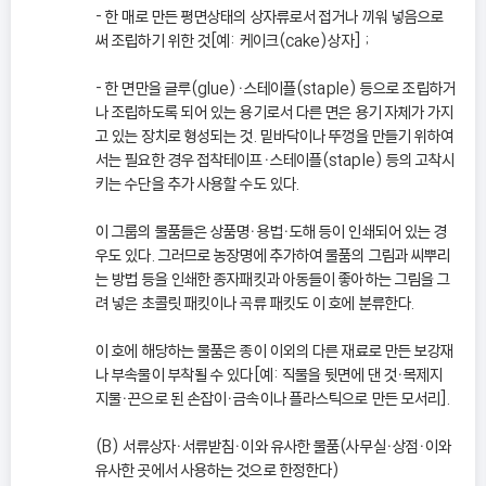
- 한 매로 만든 평면상태의 상자류로서 접거나 끼워 넣음으로
써 조립하기 위한 것[예: 케이크(cake)상자] ;
- 한 면만을 글루(glue)ㆍ스테이플(staple) 등으로 조립하거
나 조립하도록 되어 있는 용기로서 다른 면은 용기 자체가 가지
고 있는 장치로 형성되는 것. 밑바닥이나 뚜껑을 만들기 위하여
서는 필요한 경우 접착테이프ㆍ스테이플(staple) 등의 고착시
키는 수단을 추가 사용할 수도 있다.
이 그룹의 물품들은 상품명ㆍ용법ㆍ도해 등이 인쇄되어 있는 경
우도 있다. 그러므로 농장명에 추가하여 물품의 그림과 씨뿌리
는 방법 등을 인쇄한 종자패킷과 아동들이 좋아하는 그림을 그
려 넣은 초콜릿 패킷이나 곡류 패킷도 이 호에 분류한다.
이 호에 해당하는 물품은 종이 이외의 다른 재료로 만든 보강재
나 부속물이 부착될 수 있다[예: 직물을 뒷면에 댄 것ㆍ목제지
지물ㆍ끈으로 된 손잡이ㆍ금속이나 플라스틱으로 만든 모서리].
(B) 서류상자ㆍ서류받침ㆍ이와 유사한 물품(사무실ㆍ상점ㆍ이와
유사한 곳에서 사용하는 것으로 한정한다)