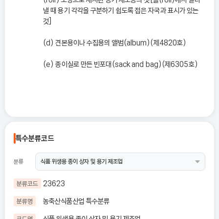
낼 때 용기 각각을 구분하기 쉽도록 접은 자국과 표시가 있는
것]
(d) 견본용이나 수집용의 앨범(album)(제4820호)
(e) 종이실로 만든 빈포대(sack and bag)(제6305호)
특수분류코드
분류
23623
분류코드
농축산식품산업 특수분류
분류명
식품 위생용 종이 상자 및 용기 제조업
코드명