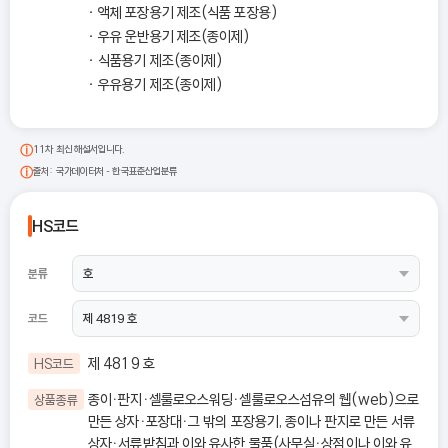
액체 포장용기 제조(식품 포장용)
우유 운반용기 제조(종이제)
식품용기 제조(종이제)
우유용기 제조(종이제)
11차 최신 해설서입니다.
출처: 국가데이터처 - 한국표준산업분류
HS코드
분류
코드
제 4819 호
HS코드
종이ㆍ판지ㆍ셀룰로오스워딩ㆍ셀룰로오스섬유의 웹(web)으로
상품종류
만든 상자ㆍ포장대ㆍ그 밖의 포장용기, 종이나 판지로 만든 서류
상자ㆍ서류받침과 이와 유사한 물품(사무실ㆍ상점이나 이와 유