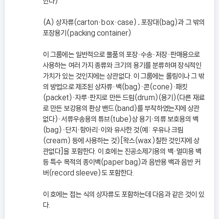
한다)
(A) 상자류(cartonㆍboxㆍcase)․포장대(bag)과 그 밖의
포장용기(packing container)
이 그룹에는 일반적으로 물품의 포장ㆍ수송ㆍ저장ㆍ판매용으로
사용하는 여러 가지 종류와 크기의 용기를 분류하며 장식적인
가치가 있는 것인지에는 상관없다. 이 그룹에는 롤링이나 그 밖
의 방법으로 제조된 상자류ㆍ백(bag)ㆍ콘(cone)ㆍ패킷
(packet)ㆍ자루ㆍ판지로 만든 드럼(drum)(용기)(다른 재료
로 만든 보강용의 환상 밴드(band)를 부착하였는지에 상관
없다)ㆍ서류우송용의 튜브(tube)상 용기ㆍ의류 보호용의 백
(bag)ㆍ단지ㆍ항아리ㆍ이와 유사한 것(예: 우유나 크림
(cream) 등에 사용하는 것)[왁스(wax)칠한 것인지에 상
관없다]을 포함한다. 이 호에는 진공소제기용의 백ㆍ멀미용 백
등 특수 목적의 종이백(paper bag)과 음반용 백과 음반 커
버(record sleeve)도 포함한다.
이 호에는 접는 식의 상자류도 포함하는데 다음과 같은 것이 있
다.