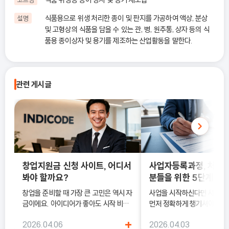
식품용으로 위생 처리한 종이 및 판지를 가공하여 액상, 분상
설명
및 고형상의 식품을 담을 수 있는 관, 병, 원추통, 상자 등의 식
품용 종이상자 및 용기를 제조하는 산업활동을 말한다.
관련 게시글
창업지원금 신청 사이트, 어디서
사업자등록과정, 처음
봐야 할까요?
분들을 위한 5단계 정
창업을 준비할 때 가장 큰 고민은 역시 자
사업을 시작하신다면 사업
금이에요. 아이디어가 좋아도 시작 비용
먼저 정확하게 챙기셔야 해요
이 부담되면 실행이 늦어질 수밖에 없죠.
록은 단순히 서류를 내는 절차
+
2026.04.06
2026.04.03
이럴 때 도움이 되는 것이 바로 창업지원
국세청에 정식으로 사업을 