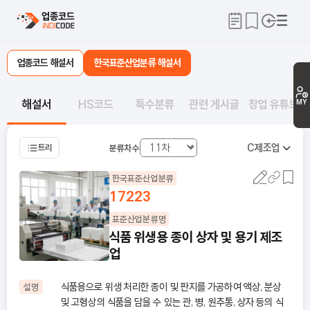
업종코드 해설서
한국표준산업분류 해설서
해설서
HS코드
특수분류
관련 게시글
창업 유튜브
MY
C
제조업
트리
분류차수
한국표준산업분류
17223
표준산업분류명
식품 위생용 종이 상자 및 용기 제조
업
식품용으로 위생 처리한 종이 및 판지를 가공하여 액상, 분상
설명
및 고형상의 식품을 담을 수 있는 관, 병, 원추통, 상자 등의 식