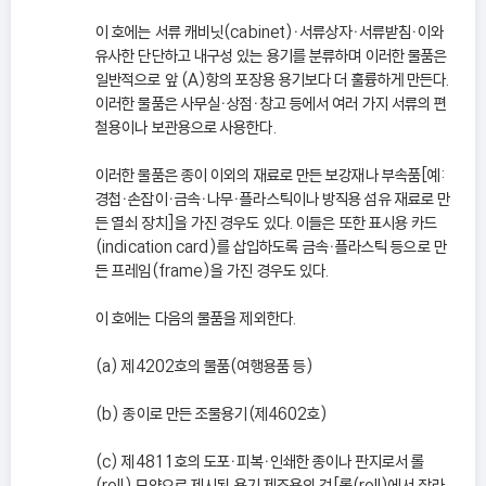
이 호에는 서류 캐비닛(cabinet)ㆍ서류상자ㆍ서류받침ㆍ이와
유사한 단단하고 내구성 있는 용기를 분류하며 이러한 물품은
일반적으로 앞 (A)항의 포장용 용기보다 더 훌륭하게 만든다.
이러한 물품은 사무실ㆍ상점ㆍ창고 등에서 여러 가지 서류의 편
철용이나 보관용으로 사용한다.
이러한 물품은 종이 이외의 재료로 만든 보강재나 부속품[예:
경첩ㆍ손잡이ㆍ금속ㆍ나무ㆍ플라스틱이나 방직용 섬유 재료로 만
든 열쇠 장치]을 가진 경우도 있다. 이들은 또한 표시용 카드
(indication card)를 삽입하도록 금속ㆍ플라스틱 등으로 만
든 프레임(frame)을 가진 경우도 있다.
이 호에는 다음의 물품을 제외한다.
(a) 제4202호의 물품(여행용품 등)
(b) 종이로 만든 조물용기(제4602호)
(c) 제4811호의 도포ㆍ피복ㆍ인쇄한 종이나 판지로서 롤
(roll) 모양으로 제시된 용기 제조용의 것[롤(roll)에서 잘라