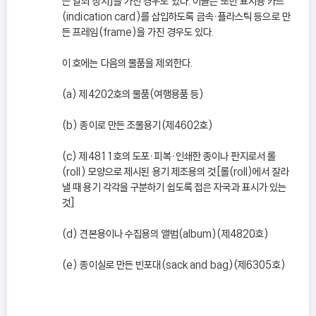
든 열쇠 장치]을 가진 경우도 있다. 이들은 또한 표시용 카드
(indication card)를 삽입하도록 금속ㆍ플라스틱 등으로 만
든 프레임(frame)을 가진 경우도 있다.
이 호에는 다음의 물품을 제외한다.
(a) 제4202호의 물품(여행용품 등)
(b) 종이로 만든 조물용기(제4602호)
(c) 제4811호의 도포ㆍ피복ㆍ인쇄한 종이나 판지로서 롤
(roll) 모양으로 제시된 용기 제조용의 것[롤(roll)에서 잘라
낼 때 용기 각각을 구분하기 쉽도록 접은 자국과 표시가 있는
것]
(d) 견본용이나 수집용의 앨범(album)(제4820호)
(e) 종이실로 만든 빈포대(sack and bag)(제6305호)