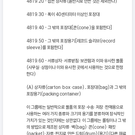
4819.20 - 접는 상자류(골판지로 만든 것은 제외한다)
4819.30 - 폭이 40센티미터 이상인 포장대
4819.40 - 그 밖의 포장대[콘(cone)을 포함한다]
4819.50 - 그 밖의 포장용기[레코드 슬리브(record
sleeve)를 포함한다]
4819.60 - 서류상자ㆍ서류받침ㆍ보관함과 이와 유사한 물품
(사무실ㆍ상점이나 이와 유사한 곳에서 사용하는 것으로 한정
한다)
(A) 상자류(cartonㆍboxㆍcase)․포장대(bag)과 그 밖의
포장용기(packing container)
이 그룹에는 일반적으로 물품의 포장ㆍ수송ㆍ저장ㆍ판매용으로
사용하는 여러 가지 종류와 크기의 용기를 분류하며 장식적인
가치가 있는 것인지에는 상관없다. 이 그룹에는 롤링이나 그 밖
의 방법으로 제조된 상자류ㆍ백(bag)ㆍ콘(cone)ㆍ패킷
(packet)ㆍ자루ㆍ판지로 만든 드럼(drum)(용기)(다른 재료