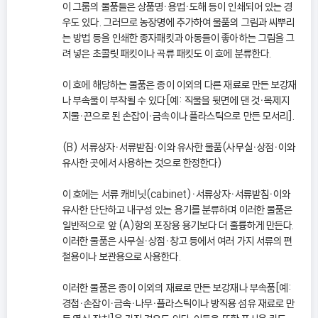
이 그룹의 물품들은 상품명ㆍ용법ㆍ도해 등이 인쇄되어 있는 경
우도 있다. 그러므로 농장명에 추가하여 물품의 그림과 씨뿌리
는 방법 등을 인쇄한 종자패킷과 아동들이 좋아하는 그림을 그
려 넣은 초콜릿 패킷이나 곡류 패킷도 이 호에 분류한다.
이 호에 해당하는 물품은 종이 이외의 다른 재료로 만든 보강재
나 부속물이 부착될 수 있다[예: 직물을 뒷면에 댄 것ㆍ목제지
지물ㆍ끈으로 된 손잡이ㆍ금속이나 플라스틱으로 만든 모서리].
(B) 서류상자ㆍ서류받침ㆍ이와 유사한 물품(사무실ㆍ상점ㆍ이와
유사한 곳에서 사용하는 것으로 한정한다)
이 호에는 서류 캐비닛(cabinet)ㆍ서류상자ㆍ서류받침ㆍ이와
유사한 단단하고 내구성 있는 용기를 분류하며 이러한 물품은
일반적으로 앞 (A)항의 포장용 용기보다 더 훌륭하게 만든다.
이러한 물품은 사무실ㆍ상점ㆍ창고 등에서 여러 가지 서류의 편
철용이나 보관용으로 사용한다.
이러한 물품은 종이 이외의 재료로 만든 보강재나 부속품[예:
경첩ㆍ손잡이ㆍ금속ㆍ나무ㆍ플라스틱이나 방직용 섬유 재료로 만