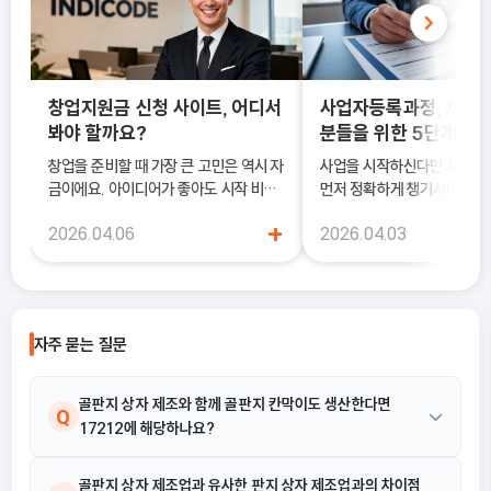
창업지원금 신청 사이트, 어디서
사업자등록과정, 처음
봐야 할까요?
분들을 위한 5단계 정
창업을 준비할 때 가장 큰 고민은 역시 자
사업을 시작하신다면 사업
금이에요. 아이디어가 좋아도 시작 비용
먼저 정확하게 챙기셔야 해요
이 부담되면 실행이 늦어질 수밖에 없죠.
록은 단순히 서류를 내는 절차
+
2026.04.06
2026.04.03
이럴 때 도움이 되는 것이 바로 창업지원
국세청에 정식으로 사업을 
금 신청 사이트예요.
알리는 과정이기 때문이에요.
자주 묻는 질문
골판지 상자 제조와 함께 골판지 칸막이도 생산한다면
Q
17212에 해당하나요?
네, 해당됩니다. 17212 골판지 상자 및 가공제품 제조업은 구입한
골판지 상자 제조업과 유사한 판지 상자 제조업과의 차이점
A