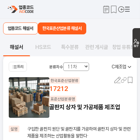
업종코드 해설서
한국표준산업분류 해설서
해설서
HS코드
특수분류
관련 게시글
창업 유튜브
MY
C
제조업
트리
분류차수
한국표준산업분류
17212
표준산업분류명
골판지 상자 및 가공제품 제조업
구입한 골판지 원단 및 골판지를 가공하여 골판지 상자 및 관련
설명
제품을 제조하는 산업활동을 말한다·