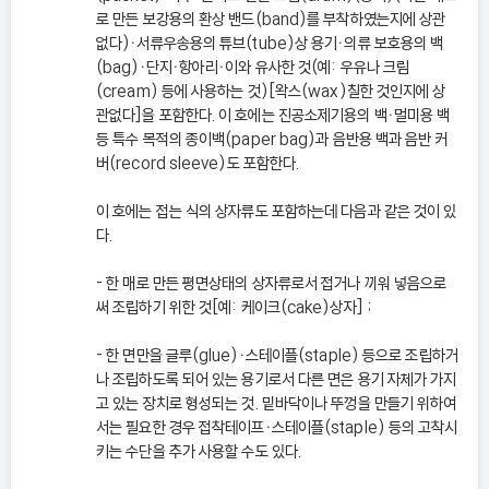
로 만든 보강용의 환상 밴드(band)를 부착하였는지에 상관
없다)ㆍ서류우송용의 튜브(tube)상 용기ㆍ의류 보호용의 백
(bag)ㆍ단지ㆍ항아리ㆍ이와 유사한 것(예: 우유나 크림
(cream) 등에 사용하는 것)[왁스(wax)칠한 것인지에 상
관없다]을 포함한다. 이 호에는 진공소제기용의 백ㆍ멀미용 백
등 특수 목적의 종이백(paper bag)과 음반용 백과 음반 커
버(record sleeve)도 포함한다.
이 호에는 접는 식의 상자류도 포함하는데 다음과 같은 것이 있
다.
- 한 매로 만든 평면상태의 상자류로서 접거나 끼워 넣음으로
써 조립하기 위한 것[예: 케이크(cake)상자] ;
- 한 면만을 글루(glue)ㆍ스테이플(staple) 등으로 조립하거
나 조립하도록 되어 있는 용기로서 다른 면은 용기 자체가 가지
고 있는 장치로 형성되는 것. 밑바닥이나 뚜껑을 만들기 위하여
서는 필요한 경우 접착테이프ㆍ스테이플(staple) 등의 고착시
키는 수단을 추가 사용할 수도 있다.