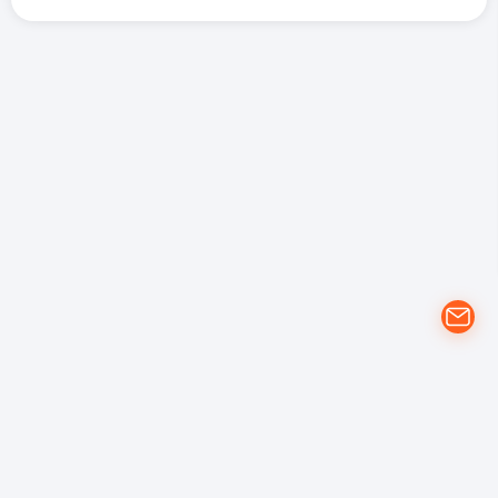
개인정보 처리방침
YouTube 이용약관
Google 개인정보 보호정책
(주)에프에스 | 대전광역시 동구 계족로 151. 대전지식산업센터 503, 504,