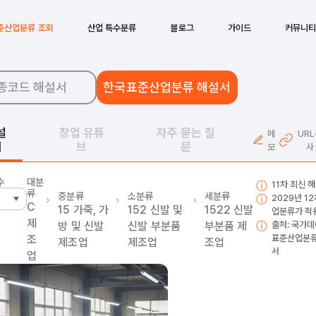
준산업분류 조회
산업 특수분류
블로그
가이드
커뮤니
종코드 해설서
한국표준산업분류 해설서
설
창업 유튜
자주 묻는 질
메
UR
서
브
문
모
사
수
대분
11차 최신 
류
중분류
소분류
세분류
2029년 1
C
15
가죽, 가
152
신발 및
1522
신발
업분류가 적
제
방 및 신발
신발 부분품
부분품 제
출처: 국가데
조
표준산업분류
제조업
제조업
조업
서
업