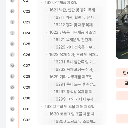
도매 및 소매업(45~47)
C21
의료용 물질 및 의약품 제조업
G
162 나무제품 제조업
1621 박판, 합판 및 강화 목제품 제조업
운수 및 창고업(49~52)
C22
고무 및 플라스틱제품 제조업
H
16211 박판, 합판 및 유사 적층판 제조업
숙박 및 음식점업(55~56)
C23
비금속 광물제품 제조업
I
16212 강화 및 재생 목재 제조업
1622 건축용 나무제품 제조업
정보통신업(58~63)
C24
1차 금속 제조업
J
16221 목재문 및 관련제품 제조업
금융 및 보험업(64~66)
C25
금속가공제품 제조업; 기계 및 가구 제외
K
16229 기타 건축용 나무제품 제조업
1623 목재 상자, 드럼 및 적재판 제조업
부동산업(68)
C26
전자부품, 컴퓨터, 영상, 음향 및 통신장비 제조업
L
16231 목재 깔판류 및 기타 적재판 제조업
전문, 과학 및 기술 서비스업(70~73)
C27
의료, 정밀, 광학기기 및 시계 제조업
M
16232 목재 포장용 상자, 드럼 및 유사용기 제조업
한
사업시설 관리, 사업 지원 및 임대 서비스업(74~76)
C28
전기장비 제조업
N
1629 기타 나무제품 제조업
16291 목재 도구 및 주방용 나무제품 제조업
공공행정, 국방 및 사회보장 행정(84)
C29
기타 기계 및 장비 제조업
O
16292 장식용 목제품 제조업
교육 서비스업(85)
C30
자동차 및 트레일러 제조업
P
16299 그 외 기타 나무제품 제조업
163 코르크 및 조물 제품 제조업
보건업 및 사회복지 서비스업(86~87)
C31
기타 운송장비 제조업
Q
1630 코르크 및 조물 제품 제조업
예술, 스포츠 및 여가관련 서비스업(90~91)
C32
가구 제조업
R
16300 코르크 및 조물제품 제조업