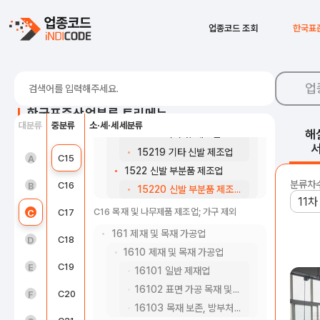
1512 핸드백, 가방 및 기타 보호용 케이스 제조업
15121 핸드백 및 지갑 제조업
C10
식료품 제조업
업종코드 조회
한국표
15129 가방 및 기타 보호용 케이스 제조업
C11
음료 제조업
1519 기타 가죽제품 제조업
C12
담배 제조업
15190 기타 가죽제품 제조업
업
152 신발 및 신발 부분품 제조업
C13
섬유제품 제조업; 의복제외
한국표준산업분류 트리메뉴
1521 신발 제조업
대분류
중분류
소·세·세세분류
C14
의복, 의복 액세서리 및 모피제품 제조업
해
15211 구두류 제조업
15219 기타 신발 제조업
농업, 임업 및 어업(01~03)
C15
가죽, 가방 및 신발 제조업
A
1522 신발 부분품 제조업
분류차
광업(05~08)
C16
목재 및 나무제품 제조업; 가구 제외
B
15220 신발 부분품 제조업
C16 목재 및 나무제품 제조업; 가구 제외
제조업(10~34)
C17
펄프, 종이 및 종이제품 제조업
C
161 제재 및 목재 가공업
전기, 가스, 증기 및 공기조절 공급업(35)
C18
인쇄 및 기록매체 복제업
D
1610 제재 및 목재 가공업
수도, 하수 및 폐기물 처리, 원료 재생업(36 ~ 39)
C19
코크스, 연탄 및 석유정제품 제조업
E
16101 일반 제재업
16102 표면 가공 목재 및 특정 목적용 제재목 제조업
건설업(41~42)
C20
화학물질 및 화학제품 제조업; 의약품 제외
F
16103 목재 보존, 방부처리, 도장 및 유사 처리업