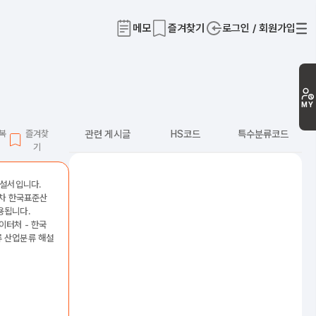
메모
즐겨찾기
로그인 / 회원가입
티
MY
L복
즐겨찾
관련 게시글
HS코드
특수분류코드
기
해설서입니다.
2차 한국표준산
용됩니다.
이터처 - 한국
 산업분류 해설