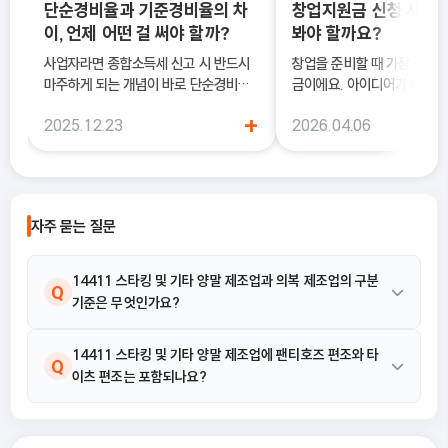
단순경비율과 기준경비율의 차
창업지원금 신청 사이트
이, 언제 어떤 걸 써야 할까?
봐야 할까요?
사업자라면 종합소득세 신고 시 반드시
창업을 준비할 때 가장 큰 고
마주하게 되는 개념이 바로 단순경비율
금이에요. 아이디어가 좋아도
과 기준경비율입니다. 하지만 실제 현장
이 부담되면 실행이 늦어질 수
+
2025.12.23
2026.04.06
에서는 이 두 가지의 차이를 정확히 이해
이럴 때 도움이 되는 것이 바
하지 못한 채 “편해 보이는 방식”으로
금 신청 사이트예요.
선택했다가, 세금 부담이 오히려 커지거
나 신고 오류로 이어지는 경우도 적지 않
습니다. 이 글에서는 단순경비율과 기준
자주 묻는 질문
경비율의 개념부터, 어떤 경우에 어떤 방
식을 선택해야 유리한지까지 실무 기준
으로 정리합니다.
14411 스타킹 및 기타 양말 제조업과 의복 제조업의 구분
Q
기준은 무엇인가요?
14411 스타킹 및 기타 양말 제조업은 각종 섬유로 남녀용 및 유아
14411 스타킹 및 기타 양말 제조업에 팬티호즈 편조와 타
A
Q
이츠 편조는 포함되나요?
용의 각종 스타킹 및 기타 양말을 편조하는 활동에 해당합니다. 반
면, 의복 제조업은 상의, 하의 등 일반적인 옷감을 재단하여缝合하
는 공정을 주로 다루므로, 편조된 스타킹 및 양말을 제조하는 본 산
네, 포함됩니다. 해당 산업의 활동 예시에는 팬티호즈 편조와 타이츠
A
업은 명확히 구분됩니다.