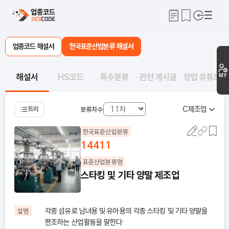
업종코드 해설서
한국표준산업분류 해설서
해설서
HS코드
특수분류
관련 게시글
창업 유튜브
MY
C
제조업
트리
분류차수
한국표준산업분류
14411
표준산업분류명
스타킹 및 기타 양말 제조업
각종 섬유로 남녀용 및 유아용의 각종 스타킹 및 기타 양말을
설명
편조하는 산업활동을 말한다·