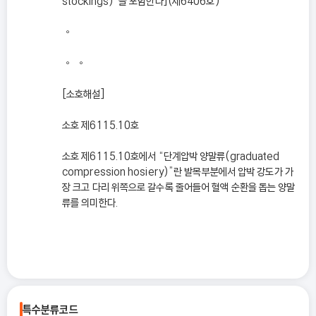
stockings)”을 포함한다](제6406호)
◦
◦ ◦
[소호해설]
소호 제6115.10호
소호 제6115.10호에서 “단계압박 양말류(graduated
compression hosiery)”란 발목부분에서 압박 강도가 가
장 크고 다리 위쪽으로 갈수록 줄어들어 혈액 순환을 돕는 양말
류를 의미한다.
특수분류코드