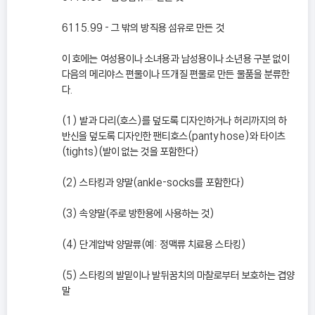
6115.99 - 그 밖의 방직용 섬유로 만든 것
이 호에는 여성용이나 소녀용과 남성용이나 소년용 구분 없이
다음의 메리야스 편물이나 뜨개질 편물로 만든 물품을 분류한
다.
(1) 발과 다리(호스)를 덮도록 디자인하거나 허리까지의 하
반신을 덮도록 디자인한 팬티호스(panty hose)와 타이츠
(tights)(발이 없는 것을 포함한다)
(2) 스타킹과 양말(ankle-socks를 포함한다)
(3) 속양말(주로 방한용에 사용하는 것)
(4) 단계압박 양말류(예: 정맥류 치료용 스타킹)
(5) 스타킹의 발밑이나 발뒤꿈치의 마찰로부터 보호하는 겹양
말