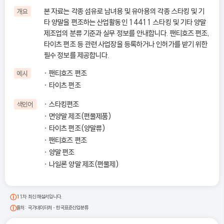
본 자료는 각종 섬유로 남녀용 및 유아용의 각종 스타킹 및 기
개요
타 양말을 편조하는 산업활동인 14411 스타킹 및 기타 양말
제조업의 분류 기준과 실무 정보를 안내합니다. 팬티호즈 편조,
타이츠 편조 등 관련 사업장을 등록하거나 인허가를 받기 위한
필수 정보를 제공합니다.
팬티호즈 편조
예시
타이츠 편조
스타킹편조
색인어
면양말 제조(편물제품)
타이츠 편조(양말류)
팬티호즈 편조
양말 편조
나일론 양말 제조(편물제)
11차 최신 해설서입니다.
출처: 국가데이터처 - 한국표준산업분류