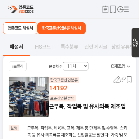
업종코드 해설서
한국표준산업분류 해설서
해설서
HS코드
특수분류
관련 게시글
창업 유튜브
MY
C
제조업
트리
분류차수
한국표준산업분류
14192
표준산업분류명
근무복, 작업복 및 유사의복 제조업
근무복, 작업복, 체육복, 교복, 제복 등 단체복 및 수영복, 스키
설명
복 등 유사 의복류를 제조하는 산업활동을 말한다· 가죽 및 모