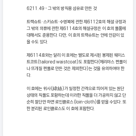
6211.49 - 그 밖의 방직용 섬유로 만든 것
트랙슈트ㆍ스키슈트ㆍ수영복에 관한 제6112호의 해설 규정과
그 밖의 의류에 관한 제6114호의 해설규정은 이 호의 물품에
대해서도 준용한다. 다만, 이 호의 트랙슈트는 안에 안감이 있
을 수도 있다.
제6114호와는 달리 이 호에는 별도로 제시된 봉제된 웨이스
트코트(tailored waistcoat)도 포함한다(메리야스 편물이
나 뜨개질 편물로 만든 것은 제외한다)는 것을 유의하여야 한
다.
이 호에는 위사(緯絲)가 일정한 간격으로 띄어져 있는 원단
상태의 직물도 포함하는데 이러한 직물을 더 가공하지 않고 단
순히 절단만 하면 로인클로스(loin-cloth)를 얻을 수있다. 또
한 분리된 로인클로스도 이 호에 포함한다.