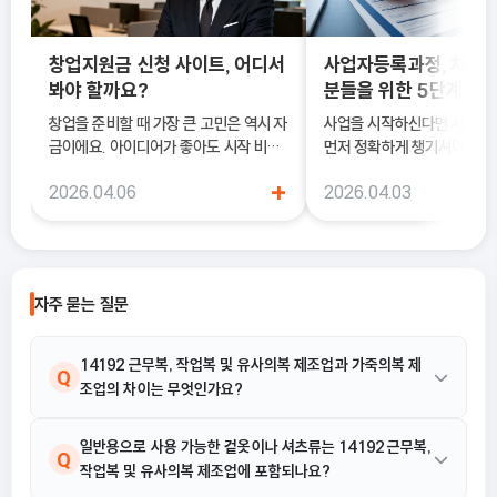
창업지원금 신청 사이트, 어디서
사업자등록과정, 처음
봐야 할까요?
분들을 위한 5단계 정
창업을 준비할 때 가장 큰 고민은 역시 자
사업을 시작하신다면 사업
금이에요. 아이디어가 좋아도 시작 비용
먼저 정확하게 챙기셔야 해요
이 부담되면 실행이 늦어질 수밖에 없죠.
록은 단순히 서류를 내는 절차
+
2026.04.06
2026.04.03
이럴 때 도움이 되는 것이 바로 창업지원
국세청에 정식으로 사업을 
금 신청 사이트예요.
알리는 과정이기 때문이에요.
자주 묻는 질문
14192 근무복, 작업복 및 유사의복 제조업과 가죽의복 제
Q
조업의 차이는 무엇인가요?
14192 근무복, 작업복 및 유사의복 제조업은 가죽 및 모피 의복은
일반용으로 사용 가능한 겉옷이나 셔츠류는 14192 근무복,
A
Q
작업복 및 유사의복 제조업에 포함되나요?
제외되지만, 가죽 또는 모피로 장식한 것은 포함합니다. 반면, 가죽