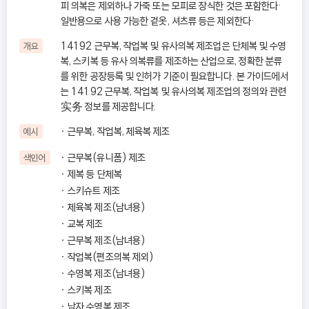
피 의복은 제외하나 가죽 또는 모피로 장식한 것은 포함한다·
일반용으로 사용 가능한 겉옷, 셔츠류 등은 제외한다·
14192 근무복, 작업복 및 유사의복 제조업은 단체복 및 수영
개요
복, 스키복 등 유사 의복류를 제조하는 산업으로, 정확한 분류
를 위한 공장등록 및 인허가 기준이 필요합니다. 본 가이드에서
는 14192 근무복, 작업복 및 유사의복 제조업의 정의와 관련
实务 정보를 제공합니다.
근무복, 작업복, 체육복 제조
예시
근무복(유니폼) 제조
색인어
제복 등 단체복
스키슈트 제조
체육복 제조(남녀용)
교복 제조
근무복 제조(남녀용)
작업복(편조의복 제외)
수영복 제조(남녀용)
스키복 제조
남자 수영복 제조