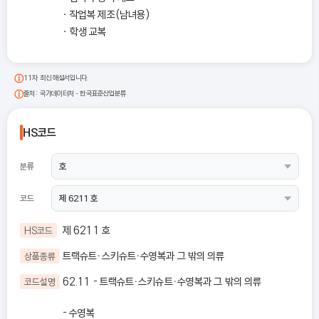
작업복 제조(남녀용)
학생 교복
11차 최신 해설서입니다.
출처: 국가데이터처 - 한국표준산업분류
HS코드
분류
코드
제 6211 호
HS코드
트랙슈트ㆍ스키슈트ㆍ수영복과 그 밖의 의류
상품종류
62.11 - 트랙슈트ㆍ스키슈트ㆍ수영복과 그 밖의 의류
코드설명
- 수영복