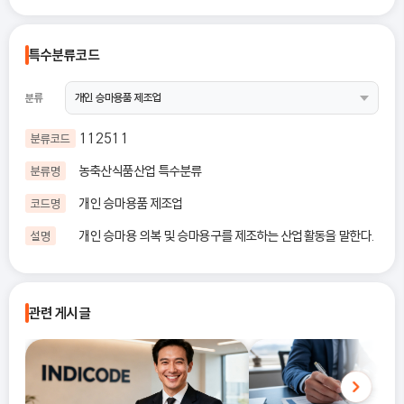
특수분류코드
분류
112511
분류코드
농축산식품산업 특수분류
분류명
개인 승마용품 제조업
코드명
개인 승마용 의복 및 승마용구를 제조하는 산업활동을 말한다.
설명
관련 게시글