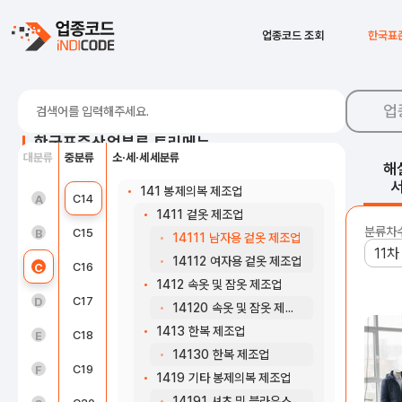
1399 그 외 기타 섬유제품 제조업
B08
광업 지원 서비스업
업종코드 조회
한국표
13991 세폭직물 제조업
C10
식료품 제조업
13992 부직포 및 펠트 제조업
13993 특수사 및 코드직물 제조업
C11
음료 제조업
업
13994 표면처리 및 적층 직물 제조업
C12
담배 제조업
13999 그 외 기타 분류 안된 섬유제품 제조업
한국표준산업분류 트리메뉴
대분류
중분류
소·세·세세분류
C14 의복, 의복 액세서리 및 모피제품 제조업
C13
섬유제품 제조업; 의복제외
해
141 봉제의복 제조업
농업, 임업 및 어업(01~03)
C14
의복, 의복 액세서리 및 모피제품 제조업
A
1411 겉옷 제조업
분류차
광업(05~08)
C15
가죽, 가방 및 신발 제조업
B
14111 남자용 겉옷 제조업
14112 여자용 겉옷 제조업
제조업(10~34)
C16
목재 및 나무제품 제조업; 가구 제외
C
1412 속옷 및 잠옷 제조업
전기, 가스, 증기 및 공기조절 공급업(35)
C17
펄프, 종이 및 종이제품 제조업
D
14120 속옷 및 잠옷 제조업
1413 한복 제조업
수도, 하수 및 폐기물 처리, 원료 재생업(36 ~ 39)
C18
인쇄 및 기록매체 복제업
E
14130 한복 제조업
건설업(41~42)
C19
코크스, 연탄 및 석유정제품 제조업
F
1419 기타 봉제의복 제조업
14191 셔츠 및 블라우스 제조업