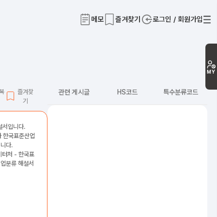
메모
즐겨찾기
로그인 / 회원가입
티
MY
L복
즐겨찾
관련 게시글
HS코드
특수분류코드
기
해설서입니다.
2차 한국표준산업
니다.
이터처 - 한국표
산업분류 해설서