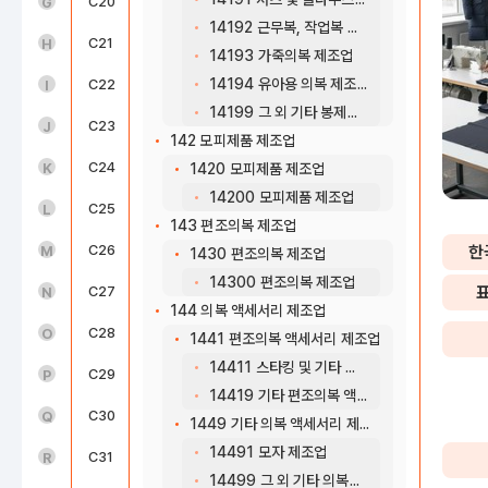
도매 및 소매업(45~47)
C20
화학물질 및 화학제품 제조업; 의약품 제외
G
14192 근무복, 작업복 및 유사의복 제조업
운수 및 창고업(49~52)
C21
의료용 물질 및 의약품 제조업
H
14193 가죽의복 제조업
14194 유아용 의복 제조업
숙박 및 음식점업(55~56)
C22
고무 및 플라스틱제품 제조업
I
14199 그 외 기타 봉제의복 제조업
정보통신업(58~63)
C23
비금속 광물제품 제조업
J
142 모피제품 제조업
금융 및 보험업(64~66)
C24
1차 금속 제조업
K
1420 모피제품 제조업
14200 모피제품 제조업
부동산업(68)
C25
금속가공제품 제조업; 기계 및 가구 제외
L
143 편조의복 제조업
전문, 과학 및 기술 서비스업(70~73)
C26
전자부품, 컴퓨터, 영상, 음향 및 통신장비 제조업
한
M
1430 편조의복 제조업
14300 편조의복 제조업
사업시설 관리, 사업 지원 및 임대 서비스업(74~76)
C27
의료, 정밀, 광학기기 및 시계 제조업
N
144 의복 액세서리 제조업
공공행정, 국방 및 사회보장 행정(84)
C28
전기장비 제조업
O
1441 편조의복 액세서리 제조업
14411 스타킹 및 기타 양말 제조업
교육 서비스업(85)
C29
기타 기계 및 장비 제조업
P
14419 기타 편조의복 액세서리 제조업
보건업 및 사회복지 서비스업(86~87)
C30
자동차 및 트레일러 제조업
Q
1449 기타 의복 액세서리 제조업
14491 모자 제조업
예술, 스포츠 및 여가관련 서비스업(90~91)
C31
기타 운송장비 제조업
R
14499 그 외 기타 의복액세서리 제조업