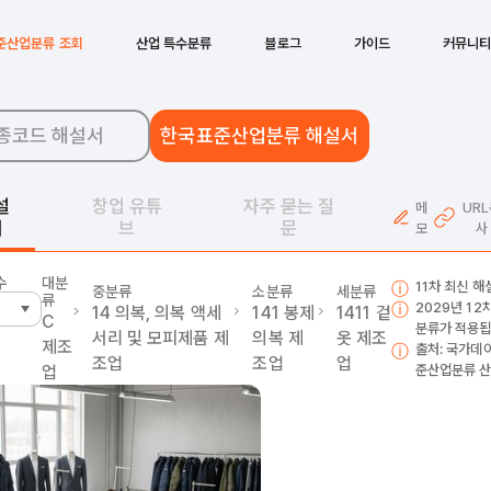
준산업분류 조회
산업 특수분류
블로그
가이드
커뮤니
종코드 해설서
한국표준산업분류 해설서
설
창업 유튜
자주 묻는 질
메
UR
서
브
문
모
사
수
대분
11차 최신 
중분류
소분류
세분류
류
2029년 1
14
의복, 의복 액세
141
봉제
1411
겉
C
분류가 적용됩
서리 및 모피제품 제
의복 제
옷 제조
제조
출처: 국가데
조업
조업
업
업
준산업분류 