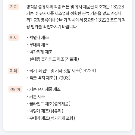
방직용 섬유제의 각종 커튼 및 유사 제품을 제조하는 13223
개요
커튼 및 유사제품 제조업의 정확한 분류 기준을 알고 계십니
까? 공장등록이나 인허가 절차에서 중요한 13223 코드의 적
용 범위를 확인하시기 바랍니다.
벽덮개 제조
예시
무대막 제조
벽가리개 제조
실내용 블라인드 제조(직물제)
국기, 페넌트 및 기타 깃발 제조(13229)
제외
직물 벽지 제조(17903)
커튼 유사제품 제조
색인어
커튼 제조
블라인드 제조(섬유제품)
벽덮개 제조(섬유제)
무대막 제조(벽가리개 포함)