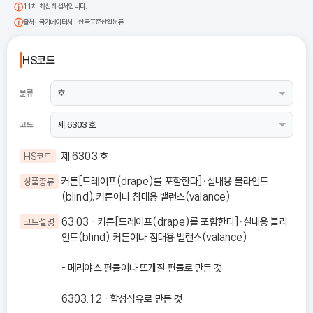
11차 최신 해설서입니다.
출처: 국가데이터처 - 한국표준산업분류
HS코드
분류
코드
제 6303 호
HS코드
커튼[드레이프(drape)를 포함한다]ㆍ실내용 블라인드
상품종류
(blind), 커튼이나 침대용 밸런스(valance)
63.03 - 커튼[드레이프(drape)를 포함한다]ㆍ실내용 블라
코드설명
인드(blind), 커튼이나 침대용 밸런스(valance)
- 메리야스 편물이나 뜨개질 편물로 만든 것
6303.12 - 합성섬유로 만든 것