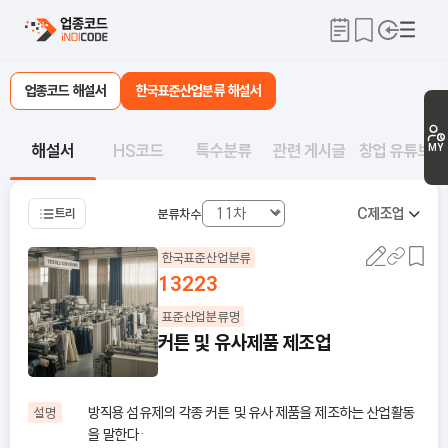
업종코드 해설서
한국표준산업분류 해설서
해설서
HS코드
특수분류
관련 게시글
창업 유튜브
MY
C
제조업
트리
분류차수
한국표준산업분류
13223
표준산업분류명
커튼 및 유사제품 제조업
방직용 섬유제의 각종 커튼 및 유사 제품을 제조하는 산업활동
설명
을 말한다·