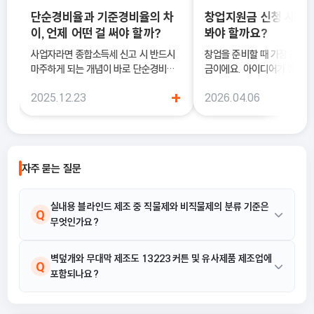
단순경비율과 기준경비율의 차
창업지원금 신청 사이트
이, 언제 어떤 걸 써야 할까?
봐야 할까요?
사업자라면 종합소득세 신고 시 반드시
창업을 준비할 때 가장 큰 고
마주하게 되는 개념이 바로 단순경비율
금이에요. 아이디어가 좋아도
과 기준경비율입니다. 하지만 실제 현장
이 부담되면 실행이 늦어질 수
+
2025.12.23
2026.04.06
에서는 이 두 가지의 차이를 정확히 이해
이럴 때 도움이 되는 것이 바
하지 못한 채 “편해 보이는 방식”으로
금 신청 사이트예요.
선택했다가, 세금 부담이 오히려 커지거
나 신고 오류로 이어지는 경우도 적지 않
습니다. 이 글에서는 단순경비율과 기준
자주 묻는 질문
경비율의 개념부터, 어떤 경우에 어떤 방
식을 선택해야 유리한지까지 실무 기준
으로 정리합니다.
실내용 블라인드 제조 중 직물제와 비직물제의 분류 기준은
Q
무엇인가요?
실내용 블라인드 제조 중 직물제인 경우 13223 커튼 및 유사제품
벽덮개와 무대막 제조도 13223 커튼 및 유사제품 제조업에
A
Q
포함되나요?
제조업에 해당합니다. 반면 비직물제는 해당 산업 활동 예시에 포함
되지 않으므로 구분됩니다.
네, 포함됩니다. 방직용 섬유제의 각종 커튼 및 유사 제품을 제조하
A