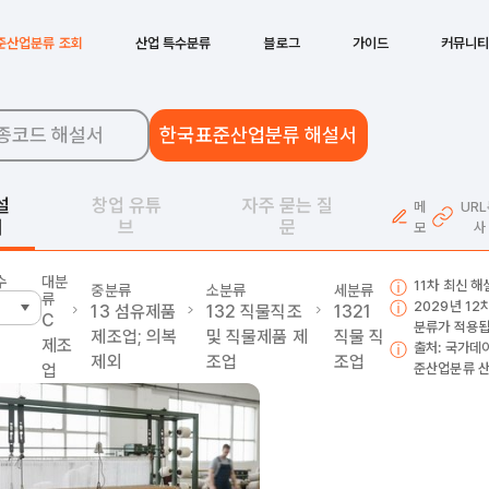
준산업분류 조회
산업 특수분류
블로그
가이드
커뮤니
종코드 해설서
한국표준산업분류 해설서
설
창업 유튜
자주 묻는 질
메
UR
서
브
문
모
사
수
대분
11차 최신 
중분류
소분류
세분류
류
2029년 1
13
섬유제품
132
직물직조
1321
C
분류가 적용됩
제조업; 의복
및 직물제품 제
직물 직
제조
출처: 국가데
제외
조업
조업
업
준산업분류 