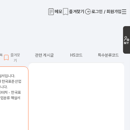
메모
즐겨찾기
로그인 / 회원가입
티
MY
L복
즐겨찾
관련 게시글
HS코드
특수분류코드
기
해설서입니다.
2차 한국표준산업
니다.
이터처 - 한국표
산업분류 해설서