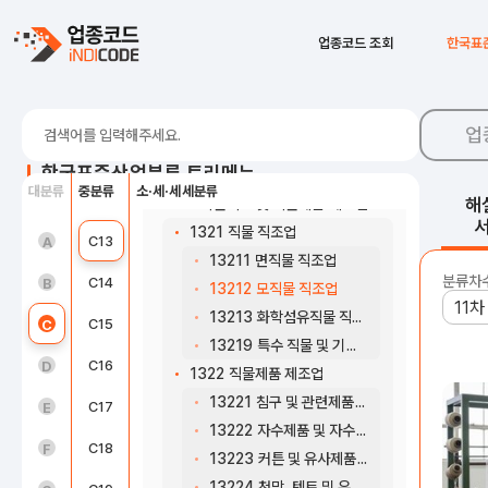
131 방적 및 가공사 제조업
1310 방적 및 가공사 제조업
B07
비금속광물 광업; 연료용 제외
업종코드 조회
한국표
13101 면 방적업
B08
광업 지원 서비스업
13102 모 방적업
C10
식료품 제조업
13103 화학섬유 방적업
업
13104 연사 및 가공사 제조업
C11
음료 제조업
한국표준산업분류 트리메뉴
13109 기타 방적업
대분류
중분류
소·세·세세분류
C12
담배 제조업
해
132 직물직조 및 직물제품 제조업
1321 직물 직조업
농업, 임업 및 어업(01~03)
C13
섬유제품 제조업; 의복제외
A
13211 면직물 직조업
분류차
광업(05~08)
C14
의복, 의복 액세서리 및 모피제품 제조업
B
13212 모직물 직조업
13213 화학섬유직물 직조업
제조업(10~34)
C15
가죽, 가방 및 신발 제조업
C
13219 특수 직물 및 기타 직물 직조업
전기, 가스, 증기 및 공기조절 공급업(35)
C16
목재 및 나무제품 제조업; 가구 제외
D
1322 직물제품 제조업
13221 침구 및 관련제품 제조업
수도, 하수 및 폐기물 처리, 원료 재생업(36 ~ 39)
C17
펄프, 종이 및 종이제품 제조업
E
13222 자수제품 및 자수용재료 제조업
건설업(41~42)
C18
인쇄 및 기록매체 복제업
F
13223 커튼 및 유사제품 제조업
13224 천막, 텐트 및 유사 제품 제조업