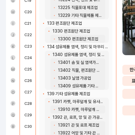
도매 및 소매업(45~47)
C19
코크스, 연탄 및 석유정제품 제조업
G
13225 직물포대 제조업
운수 및 창고업(49~52)
C20
화학물질 및 화학제품 제조업; 의약품 제외
H
13229 기타 직물제품 제조업
133 편조원단 제조업
숙박 및 음식점업(55~56)
C21
의료용 물질 및 의약품 제조업
I
1330 편조원단 제조업
정보통신업(58~63)
C22
고무 및 플라스틱제품 제조업
J
13300 편조원단 제조업
금융 및 보험업(64~66)
C23
비금속 광물제품 제조업
K
134 섬유제품 염색, 정리 및 마무리 가공업
1340 섬유제품 염색, 정리 및 마무리 가공업
부동산업(68)
C24
1차 금속 제조업
L
13401 솜 및 실 염색가공업
전문, 과학 및 기술 서비스업(70~73)
C25
금속가공제품 제조업; 기계 및 가구 제외
한
M
13402 직물, 편조원단 및 의복류 염색 가공업
13403 날염 가공업
사업시설 관리, 사업 지원 및 임대 서비스업(74~76)
C26
전자부품, 컴퓨터, 영상, 음향 및 통신장비 제조업
N
13409 섬유제품 기타 정리 및 마무리 가공업
공공행정, 국방 및 사회보장 행정(84)
C27
의료, 정밀, 광학기기 및 시계 제조업
O
139 기타 섬유제품 제조업
1391 카펫, 마루덮개 및 유사제품 제조업
교육 서비스업(85)
C28
전기장비 제조업
P
13910 카펫, 마루덮개 및 유사제품 제조업
보건업 및 사회복지 서비스업(86~87)
C29
기타 기계 및 장비 제조업
Q
1392 끈, 로프, 망 및 끈 가공품 제조업
13921 끈 및 로프 제조업
예술, 스포츠 및 여가관련 서비스업(90~91)
C30
자동차 및 트레일러 제조업
R
13922 어망 및 기타 끈 가공품 제조업