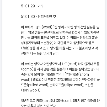
5101.29 - 기타
5101.30 - 탄화처리한 것
이 표에서 “양모(wool)”란 양이나 어린 양의 천연 섬유를 말
한다. 양모 섬유는 본질적으로 단백질로 형성되어 있으며 특유
한 비늘 모양의 표면을 이루고 있다. 이 양모는 탄력성과 흡습
성(공기로부터 수분흡수)이 대단히 크며 일반적으로 펠트
(felt)성을 갖고 있다. 양모를 태울 때는 거의 불꽃이 없고 각
질물이 타는 듯한 냄새가 난다.
이 호에는 양모나 어린양모로서 카드(card)하지 않거나 코움
(comb)을 하지 않은 것을 분류하며 이들은 살아있는 양이나
죽은 양의 모피에서 양모를 깎거나[깎은 양모(shorn
wool)] 발효법이나 적절한 화학처리를 통하여 얻는다[예: 풀
드울(pulled wool), 슬라이프울(slipe wool), 스킨울
(skin wool)].
일반적으로 카드(card)나 코움(comb)되지 않은 상태의 양
모는 다음과 같은 것이 있다.