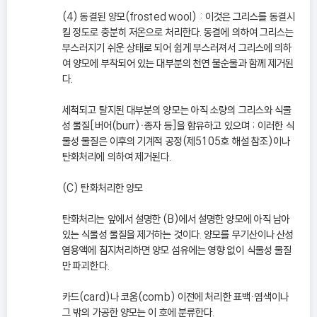
(4) 동결된 양모(frosted wool) : 이것은 그리스를 동결시
킬 정도로 충분히 저온으로 처리한다. 동결에 의하여 그리스는
부스러지기 쉬운 상태로 되어 쉽게 부스러져서 그리스에 의하
여 양모에 부착되어 있는 대부분의 천연 불순물과 함께 제거된
다.
세척되고 탈지된 대부분의 양모는 아직 소량의 그리스와 식물
성 물질[버어(burr)ㆍ종자 등]을 함유하고 있으며 ; 이러한 식
물성 물질은 이후의 기계적 공정(제5105호 해설 참조)이나
탄화처리에 의하여 제거된다.
(C) 탄화처리한 양모
탄화처리는 앞에서 설명한 (B)에서 설명한 양모에 아직 남아
있는 식물성 물질을 제거하는 것이다. 양모를 무기산이나 산성
염용액에 침지처리하면 양모 섬유에는 영향 없이 식물성 물질
만 파괴한다.
카드(card)나 코움(comb) 이전에 처리한 표백ㆍ염색이나
그 밖의 가공한 양모는 이 호에 분류한다.