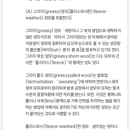
(A) 그리지(greasy)양모[플리스와시한(fleece-
washed) 양모를 포함한다]
그리지(greasy) 양모 : 세정이나 그 밖의 방법으로 세척하지
않은 양모이므로 ; 따라서 그리지양모는 양 자체에서 분비된
지방질이 양모에 침투되어 있으며 눈으로도 볼 수 있는 상당량
의 불순물[버어(burr)ㆍ종자ㆍ흙 등]을 함유하고 있기도 한다.
그리지 깎은 양모(greasy shorn wool)는 다소 모피와 근
사한 “플리이스(fleece)”의 형태인 것도 있다.
그리지 풀드 양모(greasy pulled wool)는 발효법
(fermentation : “sweating")에 의하여 면양이나 새끼
양의 모피로부터 분리되며 발효 공정에서 양모와 모피는 열과
수분의 결합작용에 의한 처리를 받는다. 또한, 이것은 황화나트
륨이나 석회(lime)용액으로 가죽 안쪽을 처리하는 털을 제거
하는 방법에 의해서도 분리되기도 하는데 이러한 양모는 모근
이 붙어있는 것으로 식별할 수 있다.
플리스와시(fleece-washed)한 양모 : 살아있는 양이나