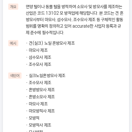
면양 털이나 동물 털을 방적하여 소모사 및 방모사를 제조하는
개요
산업은 코드 13102 모 방적업에 해당합니다. 본 코드는 견 혼
방모사부터 마모사, 섬수모사, 조수모사 제조 등 구체적인 활동
범위를 명확히 정의하고 있어 accurate한 사업자 등록과 규
제 준수에 필수적입니다.
견(실크) 노일 혼방모사 제조
예시
마모사 제조
섬수모사 제조
조수모사 제조
실크노일혼방모사 제조
색인어
조수모사 제조
혼방방모사 제조
혼방소모사 제조
마모사 제조
마모방적사 제조
모방적
모방적사 제조