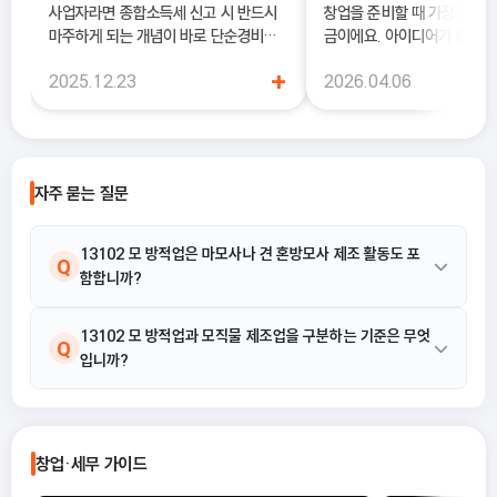
사업자라면 종합소득세 신고 시 반드시
창업을 준비할 때 가장 큰 고
마주하게 되는 개념이 바로 단순경비율
금이에요. 아이디어가 좋아도
과 기준경비율입니다. 하지만 실제 현장
이 부담되면 실행이 늦어질 수
+
2025.12.23
2026.04.06
에서는 이 두 가지의 차이를 정확히 이해
이럴 때 도움이 되는 것이 바
하지 못한 채 “편해 보이는 방식”으로
금 신청 사이트예요.
선택했다가, 세금 부담이 오히려 커지거
나 신고 오류로 이어지는 경우도 적지 않
습니다. 이 글에서는 단순경비율과 기준
자주 묻는 질문
경비율의 개념부터, 어떤 경우에 어떤 방
식을 선택해야 유리한지까지 실무 기준
으로 정리합니다.
13102 모 방적업은 마모사나 견 혼방모사 제조 활동도 포
Q
함합니까?
네, 포함됩니다. 13102 모 방적업의 활동 예시에는 견 노일 혼방모
13102 모 방적업과 모직물 제조업을 구분하는 기준은 무엇
A
Q
입니까?
사 제조, 마모사 제조, 섬수모사 제조, 조수모사 제조가 명시되어 있
습니다.
13102 모 방적업은 면양 털이나 수모를 방적하여 소모사 및 방모
A
사를 제조하는 '방적' 단계에 초점을 둔 반면, 모직물 제조업은 이를
창업·세무 가이드
직조하여 원단을 만드는 후속 공정에 해당합니다. 따라서 소모사 제
조 활동만 수행한다면 13102 모 방적업으로 분류됩니다.