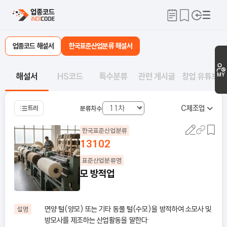
업종코드 해설서
한국표준산업분류 해설서
해설서
HS코드
특수분류
관련 게시글
창업 유튜브
MY
C
제조업
트리
분류차수
한국표준산업분류
13102
표준산업분류명
모 방적업
면양 털(양모) 또는 기타 동물 털(수모)을 방적하여 소모사 및
설명
방모사를 제조하는 산업활동을 말한다·