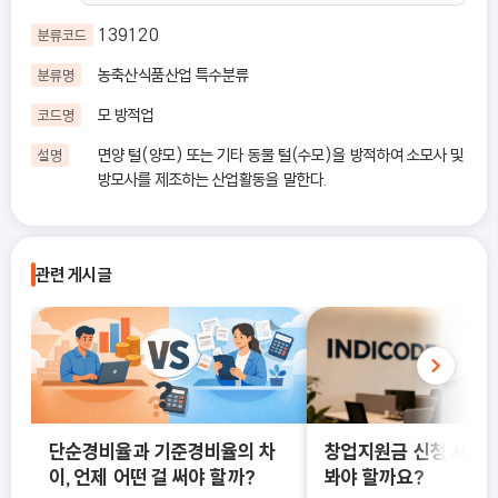
139120
분류코드
농축산식품산업 특수분류
분류명
모 방적업
코드명
면양 털(양모) 또는 기타 동물 털(수모)을 방적하여 소모사 및
설명
방모사를 제조하는 산업활동을 말한다.
관련 게시글
단순경비율과 기준경비율의 차
창업지원금 신청 사이트
이, 언제 어떤 걸 써야 할까?
봐야 할까요?