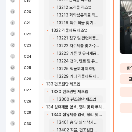
도매 및 소매업(45~47)
C19
코크스, 연탄 및 석유정제품 제조업
G
13212 모직물 직조업
운수 및 창고업(49~52)
C20
화학물질 및 화학제품 제조업; 의약품 제외
H
13213 화학섬유직물 직조업
13219 특수 직물 및 기타 직물 직조업
숙박 및 음식점업(55~56)
C21
의료용 물질 및 의약품 제조업
I
1322 직물제품 제조업
정보통신업(58~63)
C22
고무 및 플라스틱제품 제조업
J
13221 침구 및 관련제품 제조업
금융 및 보험업(64~66)
C23
비금속 광물제품 제조업
K
13222 자수제품 및 자수용재료 제조업
13223 커튼 및 유사제품 제조업
부동산업(68)
C24
1차 금속 제조업
L
13224 천막, 텐트 및 유사 제품 제조업
전문, 과학 및 기술 서비스업(70~73)
C25
금속가공제품 제조업; 기계 및 가구 제외
한
M
13225 직물포대 제조업
13229 기타 직물제품 제조업
사업시설 관리, 사업 지원 및 임대 서비스업(74~76)
C26
전자부품, 컴퓨터, 영상, 음향 및 통신장비 제조업
N
133 편조원단 제조업
공공행정, 국방 및 사회보장 행정(84)
C27
의료, 정밀, 광학기기 및 시계 제조업
O
1330 편조원단 제조업
13300 편조원단 제조업
교육 서비스업(85)
C28
전기장비 제조업
P
134 섬유제품 염색, 정리 및 마무리 가공업
보건업 및 사회복지 서비스업(86~87)
C29
기타 기계 및 장비 제조업
Q
1340 섬유제품 염색, 정리 및 마무리 가공업
13401 솜 및 실 염색가공업
예술, 스포츠 및 여가관련 서비스업(90~91)
C30
자동차 및 트레일러 제조업
R
13402 직물, 편조원단 및 의복류 염색 가공업