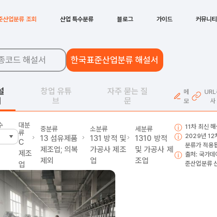
준산업분류 조회
산업 특수분류
블로그
가이드
커뮤니
종코드 해설서
한국표준산업분류 해설서
설
창업 유튜
자주 묻는 질
메
UR
서
브
문
모
사
수
대분
11차 최신 
중분류
소분류
세분류
류
2029년 1
13
섬유제품
131
방적 및
1310
방적
C
분류가 적용
제조업; 의복
가공사 제조
및 가공사 제
제조
출처: 국가데
제외
업
조업
업
준산업분류 