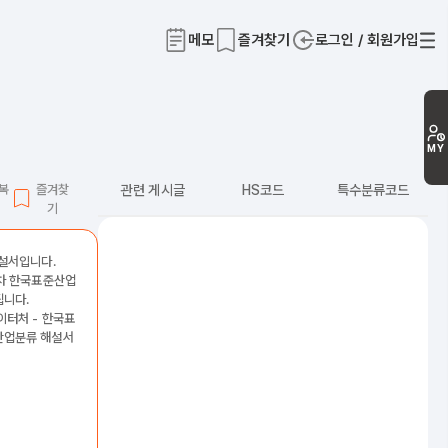
메모
즐겨찾기
로그인 / 회원가입
티
MY
L복
즐겨찾
관련 게시글
HS코드
특수분류코드
기
해설서입니다.
2차 한국표준산업
됩니다.
이터처 - 한국표
산업분류 해설서