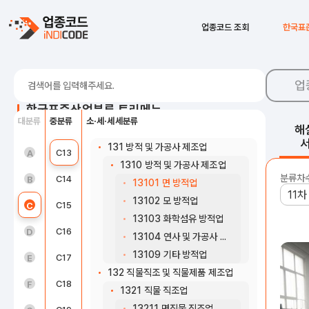
11202 생수 생산업
B07
비금속광물 광업; 연료용 제외
11209 기타 비알코올 음료 제조업
업종코드 조회
한국표
C12 담배 제조업
B08
광업 지원 서비스업
120 담배 제조업
C10
식료품 제조업
업
1200 담배 제조업
C11
음료 제조업
12000 담배제품 제조업
한국표준산업분류 트리메뉴
대분류
중분류
소·세·세세분류
C13 섬유제품 제조업; 의복제외
C12
담배 제조업
해
131 방적 및 가공사 제조업
농업, 임업 및 어업(01~03)
C13
섬유제품 제조업; 의복제외
A
1310 방적 및 가공사 제조업
분류차
광업(05~08)
C14
의복, 의복 액세서리 및 모피제품 제조업
B
13101 면 방적업
13102 모 방적업
제조업(10~34)
C15
가죽, 가방 및 신발 제조업
C
13103 화학섬유 방적업
전기, 가스, 증기 및 공기조절 공급업(35)
C16
목재 및 나무제품 제조업; 가구 제외
D
13104 연사 및 가공사 제조업
13109 기타 방적업
수도, 하수 및 폐기물 처리, 원료 재생업(36 ~ 39)
C17
펄프, 종이 및 종이제품 제조업
E
132 직물직조 및 직물제품 제조업
건설업(41~42)
C18
인쇄 및 기록매체 복제업
F
1321 직물 직조업
13211 면직물 직조업