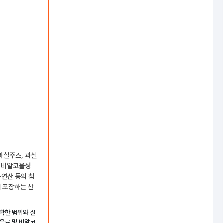
과실주스, 과실
타 비알코올성
구연산 등의 첨
에 포장하는 산
정확한 범위와 실
음료 및 비알코