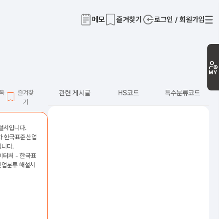
메모
즐겨찾기
로그인 / 회원가입
티
MY
L복
즐겨찾
관련 게시글
HS코드
특수분류코드
기
해설서입니다.
2차 한국표준산업
니다.
이터처 - 한국표
산업분류 해설서