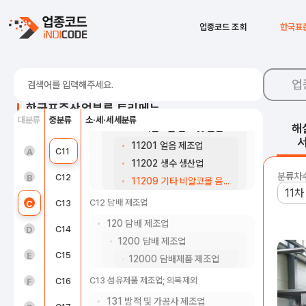
11112 맥아 및 맥주 제조업
11119 기타 발효주 제조업
B05
석탄, 원유 및 천연가스 광업
업종코드 조회
한국표
1112 증류주 및 합성주 제조업
B06
금속 광업
11121 주정 제조업
B07
비금속광물 광업; 연료용 제외
11122 소주 제조업
업
11129 기타 증류주 및 합성주 제조업
B08
광업 지원 서비스업
한국표준산업분류 트리메뉴
112 비알코올음료 및 얼음 제조업
대분류
중분류
소·세·세세분류
C10
식료품 제조업
해
1120 비알코올 음료 및 얼음 제조업
11201 얼음 제조업
농업, 임업 및 어업(01~03)
C11
음료 제조업
A
11202 생수 생산업
분류차
광업(05~08)
C12
담배 제조업
B
11209 기타 비알코올 음료 제조업
C12 담배 제조업
제조업(10~34)
C13
섬유제품 제조업; 의복제외
C
120 담배 제조업
전기, 가스, 증기 및 공기조절 공급업(35)
C14
의복, 의복 액세서리 및 모피제품 제조업
D
1200 담배 제조업
수도, 하수 및 폐기물 처리, 원료 재생업(36 ~ 39)
C15
가죽, 가방 및 신발 제조업
E
12000 담배제품 제조업
C13 섬유제품 제조업; 의복제외
건설업(41~42)
C16
목재 및 나무제품 제조업; 가구 제외
F
131 방적 및 가공사 제조업