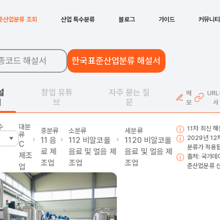
준산업분류 조회
산업 특수분류
블로그
가이드
커뮤니
종코드 해설서
한국표준산업분류 해설서
설
창업 유튜
자주 묻는 질
메
UR
서
브
문
모
사
수
대분
11차 최신 
중분류
소분류
세분류
류
2029년 1
11
음
112
비알코올
1120
비알코올
C
분류가 적용됩
료 제
음료 및 얼음 제
음료 및 얼음 제
제조
출처: 국가데
조업
조업
조업
업
준산업분류 