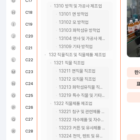
도매 및 소매업(45~47)
C17
펄프, 종이 및 종이제품 제조업
G
1310 방적 및 가공사 제조업
운수 및 창고업(49~52)
C18
인쇄 및 기록매체 복제업
H
13101 면 방적업
13102 모 방적업
숙박 및 음식점업(55~56)
C19
코크스, 연탄 및 석유정제품 제조업
I
13103 화학섬유 방적업
정보통신업(58~63)
C20
화학물질 및 화학제품 제조업; 의약품 제외
J
13104 연사 및 가공사 제조업
13109 기타 방적업
금융 및 보험업(64~66)
C21
의료용 물질 및 의약품 제조업
K
132 직물직조 및 직물제품 제조업
부동산업(68)
C22
고무 및 플라스틱제품 제조업
L
1321 직물 직조업
13211 면직물 직조업
전문, 과학 및 기술 서비스업(70~73)
C23
비금속 광물제품 제조업
한
M
13212 모직물 직조업
사업시설 관리, 사업 지원 및 임대 서비스업(74~76)
C24
1차 금속 제조업
N
13213 화학섬유직물 직조업
13219 특수 직물 및 기타 직물 직조업
공공행정, 국방 및 사회보장 행정(84)
C25
금속가공제품 제조업; 기계 및 가구 제외
O
1322 직물제품 제조업
교육 서비스업(85)
C26
전자부품, 컴퓨터, 영상, 음향 및 통신장비 제조업
P
13221 침구 및 관련제품 제조업
보건업 및 사회복지 서비스업(86~87)
C27
의료, 정밀, 광학기기 및 시계 제조업
Q
13222 자수제품 및 자수용재료 제조업
13223 커튼 및 유사제품 제조업
예술, 스포츠 및 여가관련 서비스업(90~91)
C28
전기장비 제조업
R
13224 천막, 텐트 및 유사 제품 제조업