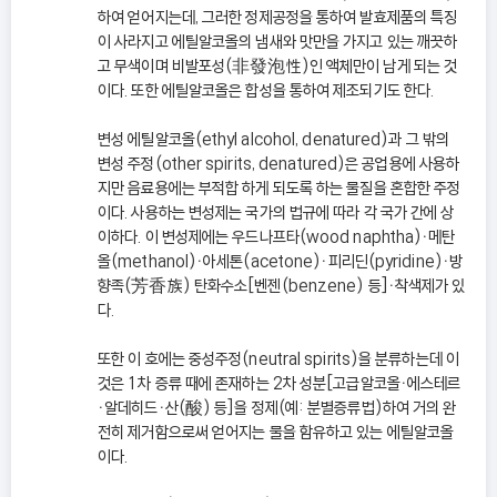
하여 얻어지는데, 그러한 정제공정을 통하여 발효제품의 특징
이 사라지고 에틸알코올의 냄새와 맛만을 가지고 있는 깨끗하
고 무색이며 비발포성(非發泡性)인 액체만이 남게 되는 것
이다. 또한 에틸알코올은 합성을 통하여 제조되기도 한다.
변성 에틸알코올(ethyl alcohol, denatured)과 그 밖의
변성 주정(other spirits, denatured)은 공업용에 사용하
지만 음료용에는 부적합 하게 되도록 하는 물질을 혼합한 주정
이다. 사용하는 변성제는 국가의 법규에 따라 각 국가 간에 상
이하다. 이 변성제에는 우드나프타(wood naphtha)ㆍ메탄
올(methanol)ㆍ아세톤(acetone)ㆍ피리딘(pyridine)ㆍ방
향족(芳香族) 탄화수소[벤젠(benzene) 등]ㆍ착색제가 있
다.
또한 이 호에는 중성주정(neutral spirits)을 분류하는데 이
것은 1차 증류 때에 존재하는 2차 성분[고급알코올ㆍ에스테르
ㆍ알데히드ㆍ산(酸) 등]을 정제(예: 분별증류법)하여 거의 완
전히 제거함으로써 얻어지는 물을 함유하고 있는 에틸알코올
이다.