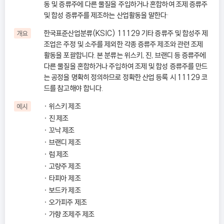
동 및 증류주에 다른 물질을 주입하거나 혼합하여 조제 증류주
및 합성 증류주를 제조하는 산업활동을 말한다·
한국표준산업분류(KSIC) 11129 기타 증류주 및 합성주 제
개요
조업은 주정 및 소주를 제외한 각종 증류주 제조와 관련 조제
활동을 포괄합니다. 본 분류는 위스키, 진, 브랜디 등 증류주에
다른 물질을 혼합하거나 주입하여 조제 및 합성 증류주를 만드
는 공정을 명확히 정의하므로 정확한 산업 등록 시 11129 코
드를 참고해야 합니다.
위스키 제조
예시
진 제조
꼬낙 제조
브랜디 제조
럼 제조
고량주 제조
타피아 제조
보드카 제조
오가피주 제조
가향 조제주 제조