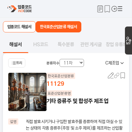
업종코드 해설서
한국표준산업분류 해설서
해설서
HS코드
특수분류
관련 게시글
창업 유튜브
MY
C
제조업
트리
분류차수
한국표준산업분류
11129
표준산업분류명
기타 증류주 및 합성주 제조업
직접 발효시키거나 구입한 발효주를 증류하여 직접 마실 수 있
설명
는 상태의 각종 증류주(주정 및 소주 제외)를 제조하는 산업활