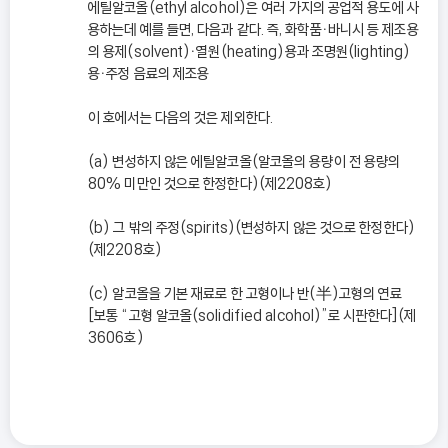
에틸알코올(ethyl alcohol)은 여러 가지의 공업적 용도에 사
용하는데 예를 들면, 다음과 같다. 즉, 화학품ㆍ바니시 등 제조용
의 용제(solvent)ㆍ열원(heating)용과 조명원(lighting)
용ㆍ주정 음료의 제조용
이 호에서는 다음의 것은 제외한다.
(a) 변성하지 않은 에틸알코올(알코올의 용량이 전 용량의
80% 미만인 것으로 한정한다)(제2208호)
(b) 그 밖의 주정(spirits)(변성하지 않은 것으로 한정한다)
(제2208호)
(c) 알코올을 기본 재료로 한 고형이나 반(半)고형의 연료
[보통 “고형 알코올(solidified alcohol)”로 시판한다](제
3606호)