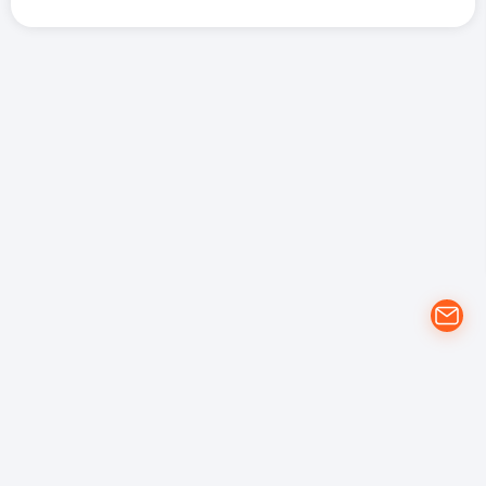
개인정보 처리방침
YouTube 이용약관
Google 개인정보 보호정책
(주)에프에스 | 대전광역시 동구 계족로 151. 대전지식산업센터 503, 504,