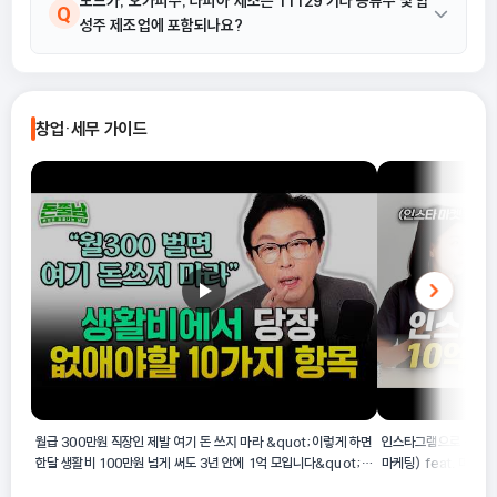
11129 기타 증류주 및 합성주 제조업은 직접 발효시키거나 구입한
보드카, 오가피주, 타피아 제조는 11129 기타 증류주 및 합
A
Q
성주 제조업에 포함되나요?
발효주를 증류하여 직접 마실 수 있는 상태의 각종 증류주(주정 및
소주 제외)를 제조하거나, 증류주에 다른 물질을 주입하거나 혼합하
여 조제 증류주 및 합성 증류주를 제조하는 활동을 의미합니다. 따라
네, 포함됩니다. 제공된 활동 예시에 따르면 보드카 제조, 오가피주
A
서 주정을 직접 제조하는 활동은 해당 업종에 포함되지 않습니다.
제조, 타피아 제조는 모두 11129 기타 증류주 및 합성주 제조업의
창업·세무 가이드
범위에 속합니다. 이는 발효주를 증류하여 제조하거나 다른 물질을
혼합하여 조제하는 활동으로 분류되기 때문입니다.
월급 300만원 직장인 제발 여기 돈 쓰지 마라 &quot;이렇게 하면
인스타그램으로 진짜 돈 
한달 생활비 100만원 넘게 써도 3년 안에 1억 모입니다&quot;
마케팅) feat. 마망
#김경필 #돈쭐남