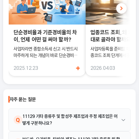
단순경비율과 기준경비율의 차
업종코드 조회, 왜 처음
이, 언제 어떤 걸 써야 할까?
대로 골라야 할까요?
사업자라면 종합소득세 신고 시 반드시
사업자등록을 준비할 때 많은
마주하게 되는 개념이 바로 단순경비율
종코드 조회 단계에서 잠시 
과 기준경비율입니다. 하지만 실제 현장
데요. 겉으로 보면 단순한 6
+
2025.12.23
2026.04.03
에서는 이 두 가지의 차이를 정확히 이해
서 비슷해 보이는 항목으로 
하지 못한 채 “편해 보이는 방식”으로
을 것 같지만, 실제로는 이 
선택했다가, 세금 부담이 오히려 커지거
의 세금과 각종 지원 제도에 
나 신고 오류로 이어지는 경우도 적지 않
수 있답니다.
습니다. 이 글에서는 단순경비율과 기준
자주 묻는 질문
경비율의 개념부터, 어떤 경우에 어떤 방
식을 선택해야 유리한지까지 실무 기준
으로 정리합니다.
11129 기타 증류주 및 합성주 제조업과 주정 제조업은 어
Q
떻게 구분하나요?