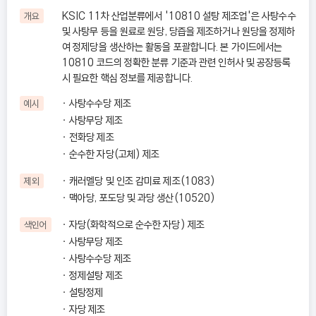
KSIC 11차 산업분류에서 '10810 설탕 제조업'은 사탕수수
개요
및 사탕무 등을 원료로 원당, 당즙을 제조하거나 원당을 정제하
여 정제당을 생산하는 활동을 포괄합니다. 본 가이드에서는
10810 코드의 정확한 분류 기준과 관련 인허사 및 공장등록
시 필요한 핵심 정보를 제공합니다.
사탕수수당 제조
예시
사탕무당 제조
전화당 제조
순수한 자당(고체) 제조
캐러멜당 및 인조 감미료 제조(1083)
제외
맥아당, 포도당 및 과당 생산(10520)
자당(화학적으로 순수한 자당) 제조
색인어
사탕무당 제조
사탕수수당 제조
정제설탕 제조
설탕정제
자당 제조