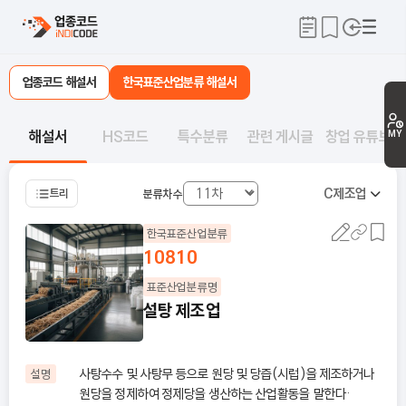
업종코드 해설서
한국표준산업분류 해설서
해설서
HS코드
특수분류
관련 게시글
창업 유튜브
MY
C
제조업
트리
분류차수
한국표준산업분류
10810
표준산업분류명
설탕 제조업
사탕수수 및 사탕무 등으로 원당 및 당즙(시럽)을 제조하거나
설명
원당을 정제하여 정제당을 생산하는 산업활동을 말한다·