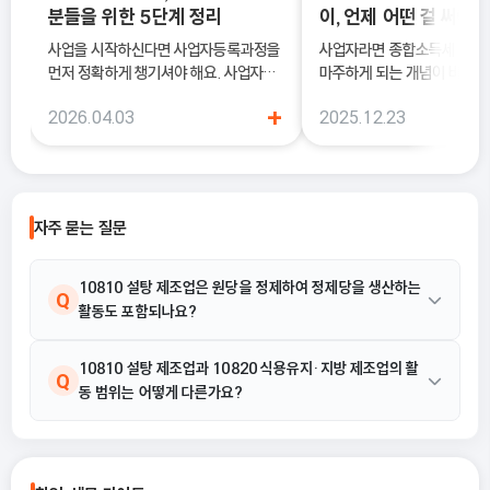
분들을 위한 5단계 정리
이, 언제 어떤 걸 써야 
사업을 시작하신다면 사업자등록과정을
사업자라면 종합소득세 신고 
먼저 정확하게 챙기셔야 해요. 사업자등
마주하게 되는 개념이 바로 
록은 단순히 서류를 내는 절차가 아니라,
과 기준경비율입니다. 하지만
+
2026.04.03
2025.12.23
국세청에 정식으로 사업을 시작한다고
에서는 이 두 가지의 차이를 
알리는 과정이기 때문이에요.
하지 못한 채 “편해 보이는 
선택했다가, 세금 부담이 오
나 신고 오류로 이어지는 경우
습니다. 이 글에서는 단순경비율과 기준
자주 묻는 질문
경비율의 개념부터, 어떤 경우
식을 선택해야 유리한지까지 
으로 정리합니다.
10810 설탕 제조업은 원당을 정제하여 정제당을 생산하는
Q
활동도 포함되나요?
네, 10810 설탕 제조업은 사탕수수 및 사탕무 등으로 원당 및 당즙
10810 설탕 제조업과 10820 식용유지·지방 제조업의 활
A
Q
동 범위는 어떻게 다른가요?
(시럽)을 제조하는 활동뿐만 아니라, 원당을 정제하여 정제당을 생
산하는 산업활동도 포함합니다.
10810 설탕 제조업은 사탕수수당, 사탕무당, 전화당, 순수한 자당
A
(고체) 제조 등 당류 생산에 특화되어 있는 반면, 10820 식용유지·