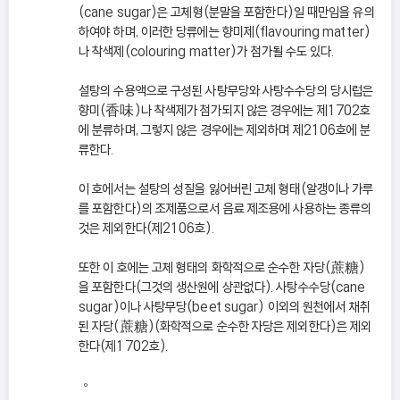
(cane sugar)은 고체형(분말을 포함한다)일 때만임을 유의
하여야 하며, 이러한 당류에는 향미제(flavouring matter)
나 착색제(colouring matter)가 첨가될 수도 있다.
설탕의 수용액으로 구성된 사탕무당와 사탕수수당의 당시럽은
향미(香味)나 착색제가 첨가되지 않은 경우에는 제1702호
에 분류하며, 그렇지 않은 경우에는 제외하며 제2106호에 분
류한다.
이 호에서는 설탕의 성질을 잃어버린 고체 형태(알갱이나 가루
를 포함한다)의 조제품으로서 음료 제조용에 사용하는 종류의
것은 제외한다(제2106호).
또한 이 호에는 고체 형태의 화학적으로 순수한 자당(蔗糖)
을 포함한다(그것의 생산원에 상관없다). 사탕수수당(cane
sugar)이나 사탕무당(beet sugar) 이외의 원천에서 채취
된 자당(蔗糖)(화학적으로 순수한 자당은 제외한다)은 제외
한다(제1702호).
◦