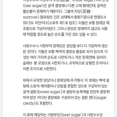
(raw sugar)은 갈색 결정체나 다른 고체 형태인데, 갈색은
불순물이 존재하기 때문이다. 그들의 자당(蔗糖 :
sucrose) 함유량은 건조 상태에서 중량기준으로 편광도수
99.5도 미만이다(소호주 제1호 참조). 이들은 보통 정제당 제
조용으로 가공처리된다. 그러나 원당은 정제하지 않고도 식용
에 적합할 정도로 높은 순도를 가진 것도 있을 수 있다.
사탕수수나 사탕무의 정제당은 원당을 보다 더 가공하여 생산
된 것이다. 이들은 보통 백색의 결정성 물질로 되어 있으며, 이
것은 여러 가지의 순도로 시판되거나, 작은 정육면체ㆍ덩어리ㆍ
슬래브ㆍ봉 모양으로 시판되거나, 규칙적으로 성형한 조각이나
자른 조각으로 시판한다.
위에서 규정한 원당이나 정제당에 추가해서, 이 호에는 백색 설
탕에 소량의 캐러멜이나 당밀을 혼합한 것으로 구성되어 있는
갈색 설탕(brown sugar)과 설탕의 농축액을 천천히 결정화
하여 얻은 커다란 결정체로 구성되어 있는 설탕 캔디(sugar
candy)도 포함한다.
이 호에 해당되는 사탕무당(beet sugar)과 사탕수수당