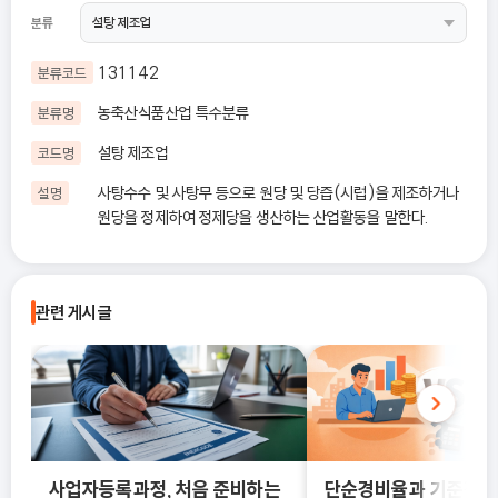
분류
131142
분류코드
농축산식품산업 특수분류
분류명
설탕 제조업
코드명
사탕수수 및 사탕무 등으로 원당 및 당즙(시럽)을 제조하거나
설명
원당을 정제하여 정제당을 생산하는 산업활동을 말한다.
관련 게시글
사업자등록과정, 처음 준비하는
단순경비율과 기준경비