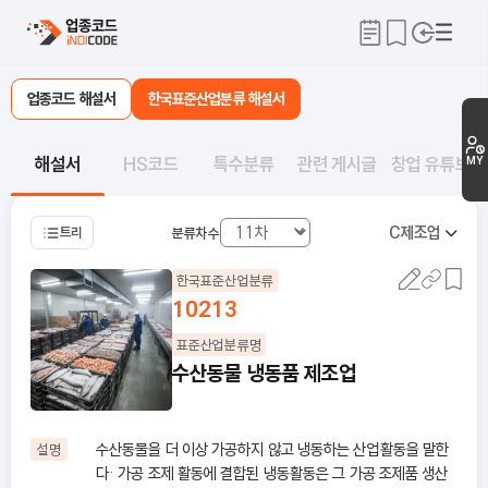
업종코드 해설서
한국표준산업분류 해설서
해설서
HS코드
특수분류
관련 게시글
창업 유튜브
MY
C
제조업
트리
분류차수
한국표준산업분류
10213
표준산업분류명
수산동물 냉동품 제조업
수산동물을 더 이상 가공하지 않고 냉동하는 산업활동을 말한
설명
다· 가공 조제 활동에 결합된 냉동활동은 그 가공 조제품 생산