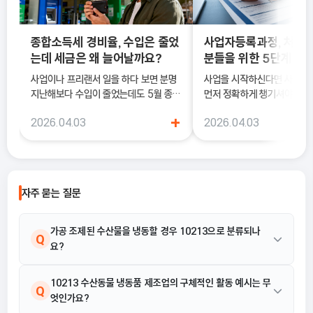
종합소득세 경비율, 수입은 줄었
사업자등록과정, 처음
는데 세금은 왜 늘어날까요?
분들을 위한 5단계 정
사업이나 프리랜서 일을 하다 보면 분명
사업을 시작하신다면 사업
지난해보다 수입이 줄었는데도 5월 종합
먼저 정확하게 챙기셔야 해요
소득세 신고 안내문을 받아보고 세금이
록은 단순히 서류를 내는 절차
+
2026.04.03
2026.04.03
더 늘어난 것처럼 느껴질 때가 있어요. 이
국세청에 정식으로 사업을 
럴 때 가장 먼저 살펴봐야 하는 것이 바로
알리는 과정이기 때문이에요.
종합소득세 경비율이에요.
자주 묻는 질문
가공 조제된 수산물을 냉동할 경우 10213으로 분류되나
Q
요?
아닙니다. 가공 조제 활동에 결합된 냉동 활동은 그 가공 조제품 생
10213 수산동물 냉동품 제조업의 구체적인 활동 예시는 무
A
Q
엇인가요?
산활동에 부수되는 보조활동으로 봅니다. 따라서 단순 냉동이 아닌