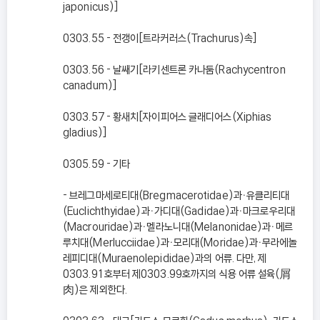
japonicus)]
0303.55 - 전갱이[트라커러스(Trachurus)속]
0303.56 - 날쌔기[라키센트론 카나둠(Rachycentron
canadum)]
0303.57 - 황새치[자이피어스 글래디어스(Xiphias
gladius)]
0305.59 - 기타
- 브레그마세로티대(Bregmacerotidae)과ㆍ유클리티대
(Euclichthyidae)과ㆍ가디대(Gadidae)과ㆍ마크로우리대
(Macrouridae)과ㆍ멜라노니대(Melanonidae)과ㆍ메르
루치대(Merlucciidae)과ㆍ모리대(Moridae)과ㆍ무라에놀
레피디대(Muraenolepididae)과의 어류. 다만, 제
0303.91호부터 제0303.99호까지의 식용 어류 설육(屑
肉)은 제외한다.