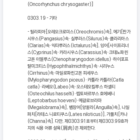
(Oncorhynchus chrysogaster)]
0303.19 - 기타
- 틸라피아[오레오크로미스(Oreochromis)속], 메기[판가
시우스(Pangasius)속ㆍ실루러스(Silurus)속ㆍ클라리아스
(Clarias)속ㆍ익타루러스(Ictalurus)속], 잉어[사이프리너
스(Cyprinus)속ㆍ카라시우스(Carassius)속ㆍ크테노파린
고돈 이델루스(Ctenopharyngodon idellus)ㆍ하이포프
탈미크티스(Hypophthalmichthys)속ㆍ시리누스
(Cirrhinus)속ㆍ마일로파린고돈 피세우스
(Mylopharyngodon piceus)ㆍ카틀라 카틀라(Catla
catla)ㆍ라베오(Labeo)속ㆍ오스테오킬루스 하셀티
(Osteochilus hasselti)ㆍ렙토바르부스 호에베니
(Leptobarbus hoeveni)ㆍ메갈로브라마
(Megalobrama)속], 뱀장어[앙귈라(Anguilla)속], 나일
퍼치[라테스 니로티쿠스(Lates niloticus)], 가물치[카나
(Channa)속]. 다만, 제0303.91호부터 제0303.99호까
지의 식용 어류 설육(屑肉)은 제외한다.