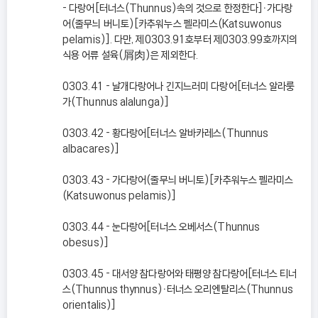
- 다랑어[터너스(Thunnus)속의 것으로 한정한다]ㆍ가다랑
어(줄무늬 버니토)[카추워누스 펠라미스(Katsuwonus
pelamis)]. 다만, 제0303.91호부터 제0303.99호까지의
식용 어류 설육(屑肉)은 제외한다.
0303.41 - 날개다랑어나 긴지느러미 다랑어[터너스 알라룽
가(Thunnus alalunga)]
0303.42 - 황다랑어[터너스 알바카레스(Thunnus
albacares)]
0303.43 - 가다랑어(줄무늬 버니토)[카추워누스 펠라미스
(Katsuwonus pelamis)]
0303.44 - 눈다랑어[터너스 오베서스(Thunnus
obesus)]
0303.45 - 대서양 참다랑어와 태평양 참다랑어[터너스 티너
스(Thunnus thynnus)ㆍ터너스 오리엔탈리스(Thunnus
orientalis)]