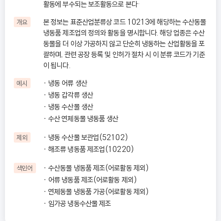
활동에 부수되는 보조활동으로 본다·
본 정보는 표준산업분류상 코드 10213에 해당하는 수산동물
개요
냉동품 제조업의 정의와 활동을 명시합니다. 해당 업종은 수산
동물을 더 이상 가공하지 않고 단순히 냉동하는 산업활동을 포
괄하며, 관련 공장 등록 및 인허가 절차 시 이 분류 코드가 기준
이 됩니다.
냉동 어류 생산
예시
냉동 갑각류 생산
냉동 수산물 생산
수산 연체동물 냉동품 생산
냉동 수산물 보관업(52102)
제외
해조류 냉동품 제조업(10220)
수산동물 냉동품 제조(어로활동 제외)
색인어
어류 냉동품 제조(어로활동 제외)
연체동물 냉동품 가공(어로활동 제외)
임가공 냉동수산물 제조