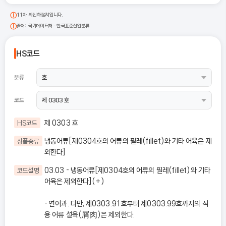
11차 최신 해설서입니다.
출처: 국가데이터처 - 한국표준산업분류
HS코드
분류
코드
제 0303 호
HS코드
냉동어류[제0304호의 어류의 필레(fillet)와 기타 어육은 제
상품종류
외한다]
03.03 - 냉동어류[제0304호의 어류의 필레(fillet)와 기타
코드설명
어육은 제외한다](+)
- 연어과. 다만, 제0303.91호부터 제0303.99호까지의 식
용 어류 설육(屑肉)은 제외한다.