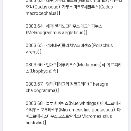
0303.63 - 대구[가두스 모르화(Gadus morhua)ㆍ가두스
오각(Gadus ogac)ㆍ가두스 마크로세팔루스(Gadus
macrocephalus)]
0303.64 - 해덕[멜라노그라무스 애그레피누스
(Melanogrammus aeglefinus)]
0303.65 - 검정대구[폴라치우스 비렌스(Pollachius
virens)]
0303.66 - 민대구[메루키우스(Merluccius)석ㆍ유르피키
스(Urophycis)속]
0303.67 - 명태[테라그라 찰코그라마(Theragra
chalcogramma)]
0303.68 - 블루 화이팅스(blue whitings)[마이크로메시
스티우스 포우타소우(Micromesistius poutassou)ㆍ마
이크로메시스티우스 오스트랄리스(Micromesistius
australis)]