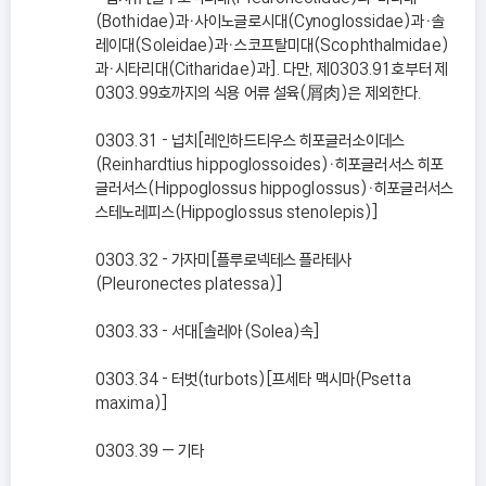
(Bothidae)과ㆍ사이노글로시대(Cynoglossidae)과ㆍ솔
레이대(Soleidae)과ㆍ스코프탈미대(Scophthalmidae)
과ㆍ시타리대(Citharidae)과]. 다만, 제0303.91호부터 제
0303.99호까지의 식용 어류 설육(屑肉)은 제외한다.
0303.31 - 넙치[레인하드티우스 히포글러소이데스
(Reinhardtius hippoglossoides)ㆍ히포글러서스 히포
글러서스(Hippoglossus hippoglossus)ㆍ히포글러서스
스테노레피스(Hippoglossus stenolepis)]
0303.32 - 가자미[플루로넥테스 플라테사
(Pleuronectes platessa)]
0303.33 - 서대[솔레아(Solea)속]
0303.34 - 터벗(turbots)[프세타 맥시마(Psetta
maxima)]
0303.39 — 기타