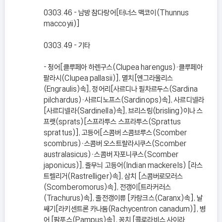
0303.46 - 남방 참다랑어[터너스 맥코이(Thunnus
maccoyii)]
0303.49 - 기타
- 청어[클루페아 하렌구스(Clupea harengus)ㆍ클루페아
팔라시(Clupea pallasii)], 멸치[엔그라울리스
(Engraulis)속], 정어리[사르디나 필차르두스(Sardina
pilchardus)ㆍ사르디노프스(Sardinops)속], 사르디넬라
[사르디넬라(Sardinella)속], 브리스링(brisling)이나 스
프랫(sprats)[스프라투스 스프라투스(Sprattus
sprattus)], 고등어[스콤버 스콤브루스(Scomber
scombrus)ㆍ스콤버 오스트랄라시쿠스(Scomber
australasicus)ㆍ스콤버 자포니쿠스(Scomber
japonicus)], 줄무늬 고등어(Indian mackerels) [라스
트렐리거(Rastrelliger)속], 삼치 [스콤버로모러스
(Scomberomorus)속], 전갱이[트라커러스
(Trachurus)속], 줄전갱이류 [카랑크스(Caranx)속], 날
쌔기[라키센트론 카나둠(Rachycentron canadum)], 병
어 [팜푸스(Pampus)속], 꽁치 [콜로라비스 사이라