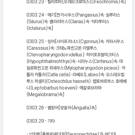
0303.23 - 틸라피아[오레오크로미스(Oreochromis)속]
0303.24 - 메기[판가시우스(Pangasius)속ㆍ실루러스
(Silurus)속ㆍ클라리아스(Clarias)속ㆍ익타루러스
(Ictalurus)속]
0303.25 - 잉어[사이프리너스(Cyprinus)속ㆍ카라시우스
(Carassius)속ㆍ크테노파린고돈 이델루스
(Ctenopharyngodon idellus)ㆍ하이포프탈미크티스
(Hypophthalmichthys)속ㆍ시리누스(Cirrhinus)속ㆍ마
일로파린고돈 피세우스(Mylopharyngodon piceus)ㆍ카
틀라 카틀라(Catla catla)ㆍ라베오(Labeo)속ㆍ오스테오킬
루스 하셀티(Osteochilus hasselti)ㆍ렙토바르부스 호에베
니(Leptobarbus hoeveni)ㆍ메갈로브라마
(Megalobrama)속]
0303.26 - 뱀장어[앙귈라(Anguilla)속]
0303.29 - 기타
- 넙치류[플루로넥티대(Pleuronectidae)과ㆍ바디대