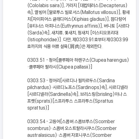
(Cololabis saira)], 가라지 [데캅테러스(Decapterus)
속], 열빙어 [말로투스 빌로서스(Mallotus villosus)], 황새
치[자이피어스 글래디어스(Xiphias gladius)], 점다랑어
[유티너스 아피니스(Euthynnus affinis)], 버니토 [사르다
(Sarda)속], 새치류, 돛새치, 청새치 [이스티오포리대
(Istiophoridae)]. 다만, 제0303.91호부터 제0303.99
호까지의 식용 어류 설육(屑肉)은 제외한다.
0303.51 - 청어[클루페아 하렌구스(Clupea harengus)
ㆍ클루페아 팔라시(Clupea pallasii)]
0303.53 - 정어리[사르디나 필차르두스(Sardina
pilchardus)ㆍ사르디노프스(Sardinops)속], 사르디넬라
[사르디넬라(Sardinella)속], 브리스링(brisling)이나 스
프랫(sprats)[스프라투스 스프라투스(Sprattus
sprattus)]
0303.54 - 고등어[스콤버 스콤브루스(Scomber
scombrus)ㆍ스콤버 오스트랄라시쿠스(Scomber
australasicus)ㆍ스콤버 자포니쿠스(Scomber