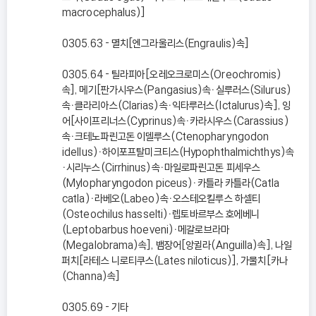
macrocephalus)]
0305.63 - 멸치[엔그라울리스(Engraulis)속]
0305.64 - 틸라피아[오레오크로미스(Oreochromis)
속], 메기[판가시우스(Pangasius)속ㆍ실루러스(Silurus)
속ㆍ클라리아스(Clarias)속ㆍ익타루러스(Ictalurus)속], 잉
어[사이프리너스(Cyprinus)속ㆍ카라시우스(Carassius)
속ㆍ크테노파린고돈 이델루스(Ctenopharyngodon
idellus)ㆍ하이포프탈미크티스(Hypophthalmichthys)속
ㆍ시리누스(Cirrhinus)속ㆍ마일로파린고돈 피세우스
(Mylopharyngodon piceus)ㆍ카틀라 카틀라(Catla
catla)ㆍ라베오(Labeo)속ㆍ오스테오킬루스 하셀티
(Osteochilus hasselti)ㆍ렙토바르부스 호에베니
(Leptobarbus hoeveni)ㆍ메갈로브라마
(Megalobrama)속], 뱀장어[앙귈라(Anguilla)속], 나일
퍼치[라테스 니로티쿠스(Lates niloticus)], 가물치[카나
(Channa)속]
0305.69 - 기타