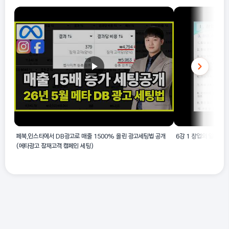
페북,인스타에서 DB광고로 매출 1500% 올린 광고세팅법 공개
6강 1 창업의 일반절
(메타광고 잠재고객 캠페인 세팅)