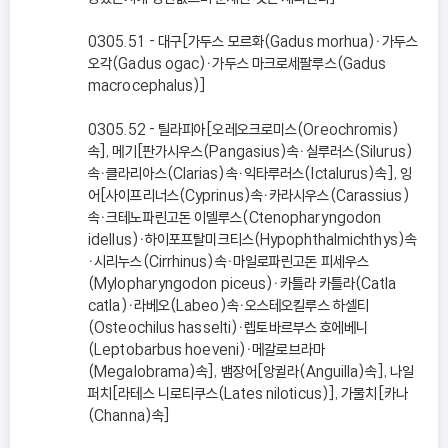
0305.51 - 대구[가두스 모르화(Gadus morhua)ㆍ가두스
오각(Gadus ogac)ㆍ가두스 마크로세팔루스(Gadus
macrocephalus)]
0305.52 - 틸라피아[오레오크로미스(Oreochromis)
속], 메기[판가시우스(Pangasius)속ㆍ실루러스(Silurus)
속ㆍ클라리아스(Clarias)속ㆍ익타루러스(Ictalurus)속], 잉
어[사이프리너스(Cyprinus)속ㆍ카라시우스(Carassius)
속ㆍ크테노파린고돈 이델루스(Ctenopharyngodon
idellus)ㆍ하이포프탈미크티스(Hypophthalmichthys)속
ㆍ시리누스(Cirrhinus)속ㆍ마일로파린고돈 피세우스
(Mylopharyngodon piceus)ㆍ카틀라 카틀라(Catla
catla)ㆍ라베오(Labeo)속ㆍ오스테오킬루스 하셀티
(Osteochilus hasselti)ㆍ렙토바르부스 호에베니
(Leptobarbus hoeveni)ㆍ메갈로브라마
(Megalobrama)속], 뱀장어[앙귈라(Anguilla)속], 나일
퍼치[라테스 니로티쿠스(Lates niloticus)], 가물치[카나
(Channa)속]