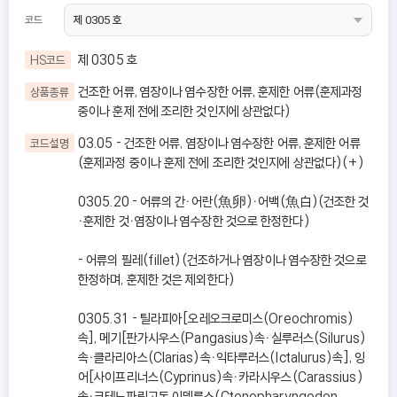
코드
제 0305 호
HS코드
건조한 어류, 염장이나 염수장한 어류, 훈제한 어류(훈제과정
상품종류
중이나 훈제 전에 조리한 것인지에 상관없다)
03.05 - 건조한 어류, 염장이나 염수장한 어류, 훈제한 어류
코드설명
(훈제과정 중이나 훈제 전에 조리한 것인지에 상관없다)(+)
0305.20 - 어류의 간ㆍ어란(魚卵)ㆍ어백(魚白)(건조한 것
ㆍ훈제한 것ㆍ염장이나 염수장한 것으로 한정한다)
- 어류의 필레(fillet)(건조하거나 염장이나 염수장한 것으로
한정하며, 훈제한 것은 제외한다)
0305.31 - 틸라피아[오레오크로미스(Oreochromis)
속], 메기[판가시우스(Pangasius)속ㆍ실루러스(Silurus)
속ㆍ클라리아스(Clarias)속ㆍ익타루러스(Ictalurus)속], 잉
어[사이프리너스(Cyprinus)속ㆍ카라시우스(Carassius)
속ㆍ크테노파린고돈 이델루스(Ctenopharyngodon