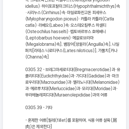
idellus)ㆍ하이포프탈미크티스(Hypophthalmichthys)속
ㆍ시리누스(Cirrhinus)속ㆍ마일로파린고돈 피세우스
(Mylopharyngodon piceus)ㆍ카틀라 카틀라(Catla
catla)ㆍ라베오(Labeo)속ㆍ오스테오킬루스 하셀티
(Osteochilus hasselti)ㆍ렙토바르부스 호에베니
(Leptobarbus hoeveni)ㆍ메갈로브라마
(Megalobrama)속], 뱀장어[앙귈라(Anguilla)속], 나일
퍼치[라테스 니로티쿠스(Lates niloticus)], 가물치[카나
(Channa)속]
0305.32 - 브레그마세로티대(Bregmacerotidae)과ㆍ유
클리티대(Euclichthyidae)과ㆍ가디대(Gadidae)과ㆍ마크
로우리대(Macrouridae)과ㆍ멜라노니대(Melanonidae)
과ㆍ메르루치대(Merlucciidae)과ㆍ모리대(Moridae)과ㆍ
무라에놀레피디대(Muraenolepididae)과의 어류
0305.39 - 기타
- 훈제한 어류[필레(fillet)를 포함하며, 식용 어류 설육(屑
肉)은 제외한다]