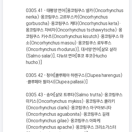
0305.41 - 태평양 연어[옹코링쿠스 넬카(Oncorhynchus
nerka)ㆍ옹코링쿠스 고르부스카(Oncorhynchus
gorbuscha)ㆍ옹코링쿠스 케타(Oncorhynchus keta)ㆍ
옹코링쿠스 차비차(Oncorhynchus tschawytscha)ㆍ옹
코링쿠스 키수츠(Oncorhynchus kisutch)ㆍ옹코링쿠스 마
소(Oncorhynchus masou)ㆍ옹코링쿠스 로두루스
(Oncorhynchus rhodurus)], 대서양 연어[살모 살라
(Salmo salar)], 다뉴브 연어[후코 후코(Hucho
hucho)]
0305.42 - 청어[클루페아 하렌구스(Clupea harengus)
ㆍ클루페아 팔라시(Clupea pallasii)]
0305.43 - 송어[살모 트루타(Salmo trutta)ㆍ옹코링쿠스
미키스(Oncorhynchus mykiss)ㆍ옹코링쿠스 클라키
(Oncorhynchus clarki)ㆍ옹코링쿠스 아구아보니타
(Oncorhynchus aguabonita)ㆍ옹코링쿠스 길래
(Oncorhynchus gilae)ㆍ옹코링쿠스 아파케
(Oncorhynchus apache)ㆍ옹코링쿠스 크리소가스터