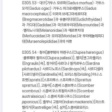
0305.53 - 대구[가두스 모르화(Gadus morhua)ㆍ가두스
오각(Gadus ogac)ㆍ가두스 마크로세팔루스(Gadus
macrocephalus)] 이외의 브레그마세로티대
(Bregmacerotidae)과ㆍ유클리티대(Euclichthyidae)
과ㆍ가디대(Gadidae)과ㆍ마크로우리대(Macrouridae)과
ㆍ멜라노니대(Melanonidae)과ㆍ메르루치대
(Merlucciidae)과ㆍ모리대(Moridae)과ㆍ무라에놀레피디
대(Muraenolepididae)과의 어류
0305.54 - 청어[클루페아 하렌구스(Clupea harengus)
ㆍ클루페아 팔라시(Clupea pallasii)], 멸치[엔그라울리스
(Engraulis)속], 정어리[사르디나 필차르두스(Sardina
pilchardus)ㆍ사르디노프스(Sardinops)속], 사르디넬라
[사르디넬라(Sardinella)속], 브리스링(brisling)이나 스
프랫(sprats)[스프라투스 스프라투스(Sprattus
sprattus)], 고등어[스콤버 스콤브루스(Scomber
scombrus)ㆍ스콤버 오스트랄라시쿠스(Scomber
australasicus)ㆍ스콤버 자포니쿠스(Scomber
japonicus)], 줄무늬 고등어(Indian mackerels)[라스트
렐리거(Rastrelliger)속], 삼치[스콤버로모러스