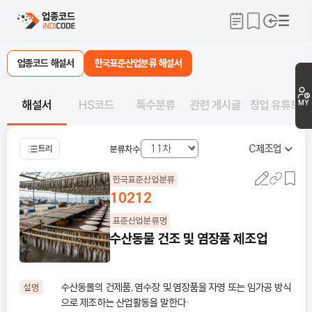
업종코드 해설서
한국표준산업분류 해설서
해설서
HS코드
특수분류
관련 게시글
창업 유튜브
MY
C
제조업
트리
분류차수
한국표준산업분류
10212
표준산업분류명
수산동물 건조 및 염장품 제조업
수산동물의 건제품, 염수장 및 염장품을 자영 또는 임가공 방식
설명
으로 제조하는 산업활동을 말한다·