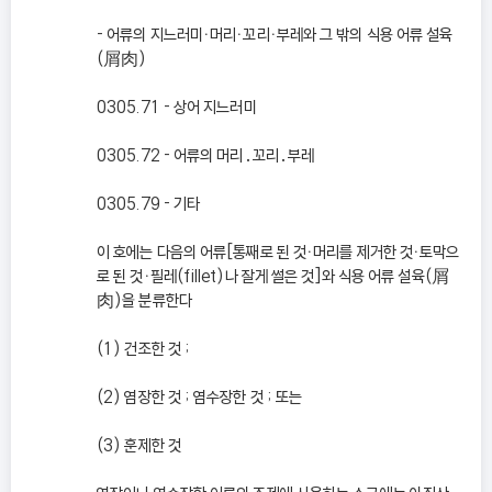
- 어류의 지느러미ㆍ머리ㆍ꼬리ㆍ부레와 그 밖의 식용 어류 설육
(屑肉)
0305.71 - 상어 지느러미
0305.72 - 어류의 머리․꼬리․부레
0305.79 - 기타
이 호에는 다음의 어류[통째로 된 것ㆍ머리를 제거한 것ㆍ토막으
로 된 것ㆍ필레(fillet)나 잘게 썰은 것]와 식용 어류 설육(屑
肉)을 분류한다
(1) 건조한 것 ;
(2) 염장한 것 ; 염수장한 것 ; 또는
(3) 훈제한 것