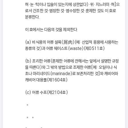
혀ㆍ눈ㆍ턱이나 입술이 있는지에 상관없다)ㆍ위ㆍ지느러미ㆍ혀]으
로서 건조한 것ㆍ염장한 것ㆍ염수장한 것ㆍ훈제한 것도 이 호로
분류한다.
이 호에서는 다음의 것을 제외한다.
(a) 비식용의 어류 설육(屑肉)(예: 산업적 응용에 사용하는
종류의 것)과 어류 웨이스트(waste)(제0511호)
(b) 조리한 어류(훈제한 어류에 관해서는 앞에서 설명한 규정
을 따른다)와 그 밖의 방법으로 조제한 어류[예: 오일이나 식
초나 마리네이드(marinade)로 보존처리한 것]와 캐비어와
캐비어 대용물(제1604호)
(c) 어류 수프(제2104호)
◦
◦ ◦