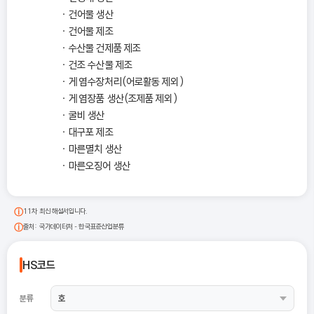
건어물 생산
건어물 제조
수산물 건제품 제조
건조 수산물 제조
게 염수장처리(어로활동 제외)
게 염장품 생산(조제품 제외)
굴비 생산
대구포 제조
마른멸치 생산
마른오징어 생산
11차 최신 해설서입니다.
출처: 국가데이터처 - 한국표준산업분류
HS코드
분류