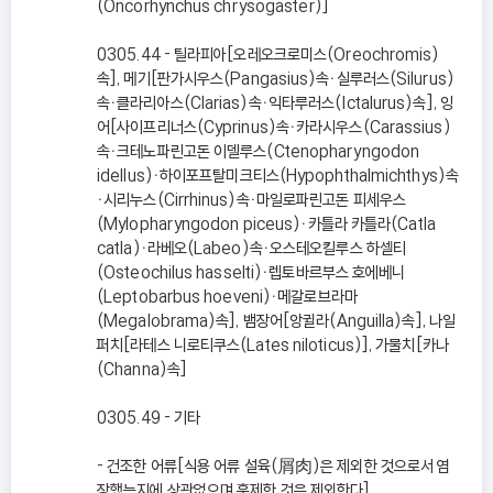
(Oncorhynchus chrysogaster)]
0305.44 - 틸라피아[오레오크로미스(Oreochromis)
속], 메기[판가시우스(Pangasius)속ㆍ실루러스(Silurus)
속ㆍ클라리아스(Clarias)속ㆍ익타루러스(Ictalurus)속], 잉
어[사이프리너스(Cyprinus)속ㆍ카라시우스(Carassius)
속ㆍ크테노파린고돈 이델루스(Ctenopharyngodon
idellus)ㆍ하이포프탈미크티스(Hypophthalmichthys)속
ㆍ시리누스(Cirrhinus)속ㆍ마일로파린고돈 피세우스
(Mylopharyngodon piceus)ㆍ카틀라 카틀라(Catla
catla)ㆍ라베오(Labeo)속ㆍ오스테오킬루스 하셀티
(Osteochilus hasselti)ㆍ렙토바르부스 호에베니
(Leptobarbus hoeveni)ㆍ메갈로브라마
(Megalobrama)속], 뱀장어[앙귈라(Anguilla)속], 나일
퍼치[라테스 니로티쿠스(Lates niloticus)], 가물치[카나
(Channa)속]
0305.49 - 기타
- 건조한 어류[식용 어류 설육(屑肉)은 제외한 것으로서 염
장했는지에 상관없으며 훈제한 것은 제외한다]