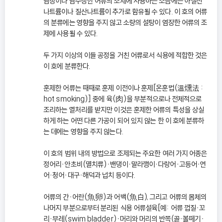
염장이나 염수장한 어류의 조제에 사용하는 소금에는 아질산
나트륨이나 질산나트륨이 추가로 함유될 수 있다. 이 호의 어류
의 분류에는 영향을 주지 않고 소량의 설탕이 염장한 어류의 조
제에 사용될 수 있다.
두 가지 이상의 이들 공정을 거친 어류로서 식용에 적합한 것은
이 호에 분류한다.
훈제한 어류는 때때로 훈제 이전이나 훈제[온훈법(溫燻法 :
hot smoking)] 중에 육(肉)을 부분적으로나 전체적으로
조리하는 열처리를 받지만 이것은 훈제한 어류의 특성을 상실
하게 하는 어떤 다른 가공이 되어 있지 않는 한 이 호에 분류하
는 데에는 영향을 주지 않는다.
이 호의 범위 내의 방법으로 조제되는 주요한 여러 가지 어종은
정어리ㆍ안초비(멸치류)ㆍ밴댕이ㆍ말라깽이ㆍ다랑어ㆍ고등어ㆍ연
어ㆍ청어ㆍ대구ㆍ해덕과 넙치 등이다.
어류의 간ㆍ어란(魚卵)과 어백(魚白), 그리고 어류의 몸체의
나머지 부분으로부터 분리된 식용 어류설육[예: 어류 껍질ㆍ꼬
리ㆍ부레(swim bladder)ㆍ머리와 머리의 반쪽(골ㆍ볼떼기ㆍ