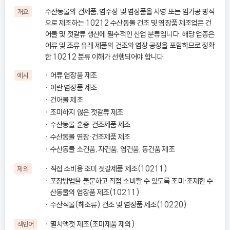
수산동물의 건제품, 염수장 및 염장품을 자영 또는 임가공 방식
개요
으로 제조하는 10212 수산동물 건조 및 염장품 제조업은 건
어물 및 젓갈류 생산에 필수적인 산업 분류입니다. 해당 업종은
어류 및 조류 유래 제품의 건조와 염장 공정을 포함하므로 정확
한 10212 분류 이해가 선행되어야 합니다.
어류 염장품 제조
예시
어란 염장품 제조
건어물 제조
조미하지 않은 젓갈류 제조
수산동물 훈증·건조제품 제조
수산동물 염장·건조제품 제조
수산동물 소건품, 자건품, 염건품, 동건품 제조
직접 소비용 조미 젓갈제품 제조(10211)
제외
포장방법을 불문하고 직접 소비할 수 있도록 조미·조제한 수
산동물의 염장품 제조(10211)
수산식물(해조류) 건조 및 염장품 제조(10220)
멸치액젓 제조(조미제품 제외)
색인어