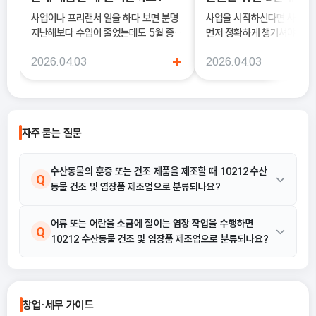
사업이나 프리랜서 일을 하다 보면 분명
사업을 시작하신다면 사업
지난해보다 수입이 줄었는데도 5월 종합
먼저 정확하게 챙기셔야 해요
소득세 신고 안내문을 받아보고 세금이
록은 단순히 서류를 내는 절차
+
2026.04.03
2026.04.03
더 늘어난 것처럼 느껴질 때가 있어요. 이
국세청에 정식으로 사업을 
럴 때 가장 먼저 살펴봐야 하는 것이 바로
알리는 과정이기 때문이에요.
종합소득세 경비율이에요.
자주 묻는 질문
수산동물의 훈증 또는 건조 제품을 제조할 때 10212 수산
Q
동물 건조 및 염장품 제조업으로 분류되나요?
네, 포함됩니다. 산해설에 따르면 수산동물 훈증·건조제품 제조는
어류 또는 어란을 소금에 절이는 염장 작업을 수행하면
A
Q
10212 수산동물 건조 및 염장품 제조업으로 분류되나요?
수산동물 건조 및 염장품 제조업(10212)의 주요 활동 예시에 명시
되어 있습니다.
네, 포함됩니다. 어류 염장품 제조와 어란 염장품 제조는 모두 수산
A
동물의 염장품을 제조하는 활동으로, 10212 수산동물 건조 및 염
창업·세무 가이드
장품 제조업의 대상에 해당합니다.