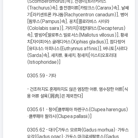
(Scomberomorus)속], 전갱이[트라커러스
(Trachurus)속], 줄전갱이류[카랑크스(Caranx)속], 날쌔
기[라키센트론 카나둠(Rachycentron canadum)], 병어
[팜푸스(Pampus)속], 꽁치[콜로라비스 사이라
(Cololabis saira)], 가라지[데캅테러스(Decapterus)
속], 열빙어[말로투스 빌로서스(Mallotus villosus)], 황새
치[자이피어스 글래디어스(Xiphias gladius)], 점다랑어
[유티너스 아피니스(Euthynnus affinis)], 버니토[사르다
(Sarda)속], 새치류, 돛새치, 청새치[이스티오포리대
(Istiophoridae)]
0305.59 - 기타
- 건조하지도 훈제하지도 않은 염장한 어류, 염수장한 어류[식
용 어류 설육(屑肉)은 제외한다]
0305.61 - 청어[클루페아 하렌구스(Clupea harengus)
ㆍ클루페아 팔라시(Clupea pallasii)]
0305.62 - 대구[가두스 모르화(Gadus morhua)ㆍ가두스
오각(Gadus ogac)ㆍ가두스 마크로세팔루스(Gadus