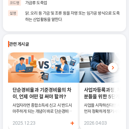
가금류 도축업
코드명
닭, 오리 등 가금 및 조류 등을 자영 또는 임가공 방식으로 도축
설명
하는 산업활동을 말한다.
관련 게시글
단순경비율과 기준경비율의 차
사업자등록과정, 처음
이, 언제 어떤 걸 써야 할까?
분들을 위한 5단계 정
사업자라면 종합소득세 신고 시 반드시
사업을 시작하신다면 사업
마주하게 되는 개념이 바로 단순경비율
먼저 정확하게 챙기셔야 해요
과 기준경비율입니다. 하지만 실제 현장
록은 단순히 서류를 내는 절차
+
2025.12.23
2026.04.03
에서는 이 두 가지의 차이를 정확히 이해
국세청에 정식으로 사업을 