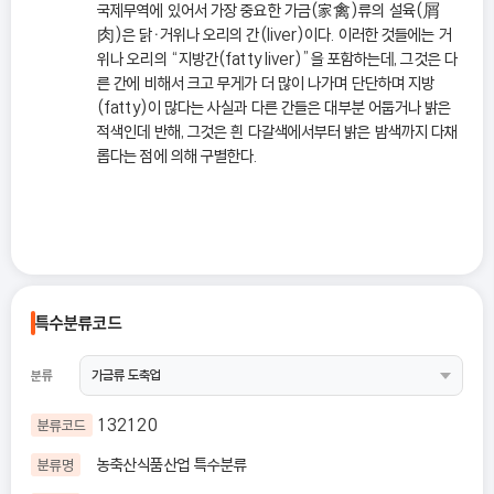
국제무역에 있어서 가장 중요한 가금(家禽)류의 설육(屑
肉)은 닭ㆍ거위나 오리의 간(liver)이다. 이러한 것들에는 거
위나 오리의 “지방간(fatty liver)”을 포함하는데, 그것은 다
른 간에 비해서 크고 무게가 더 많이 나가며 단단하며 지방
(fatty)이 많다는 사실과 다른 간들은 대부분 어둡거나 밝은
적색인데 반해, 그것은 흰 다갈색에서부터 밝은 밤색까지 다채
롭다는 점에 의해 구별한다.
특수분류코드
분류
132120
분류코드
농축산식품산업 특수분류
분류명