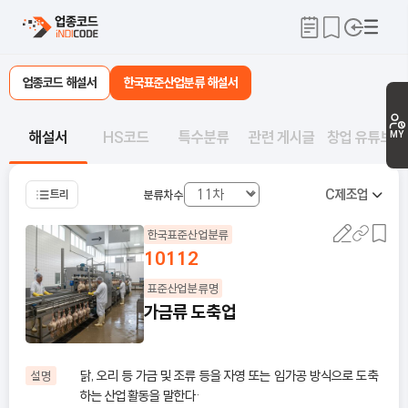
업종코드 해설서
한국표준산업분류 해설서
해설서
HS코드
특수분류
관련 게시글
창업 유튜브
MY
C
제조업
트리
분류차수
한국표준산업분류
10112
표준산업분류명
가금류 도축업
닭, 오리 등 가금 및 조류 등을 자영 또는 임가공 방식으로 도축
설명
하는 산업활동을 말한다·