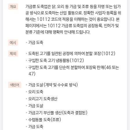
가금류 도축업은 닭, 오리 등 가금 및 조류 등을 자영 또는 임가
개요
공 방식으로 도축하는 산업 활동으로, 정확한 사업자 등록을 위
해서는 10112 코드의 적용을 이해하는 것이 중요합니다. 본
페이지에서는 10112 가금류 도축업의 공장등록, 인허가 및
분류 기준에 대해 명확히 안내해 드립니다.
가금 도축
예시
도축된 고기를 일관된 공정에 의하여 분할·포장(1012)
제외
구입한 도축 고기 냉동활동(1012)
구입한 도축 고기를 단순히 분할하여 포장육 판매(46 또는
47)
가금 도살(계약 및 수수료 방식)
색인어
오리 도축
오리고기 도축생산
가금 도살
가금고기 부산물 생산(도축과 결합된)
수렵동물 도축(조류)
가금 도축