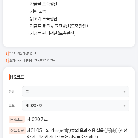
가금류 도축생산
거위 도축
닭고기 도축생산
가금류 동물성 물질생산(도축관련)
가금류 원피생산(도축관련)
11차 최신 해설서입니다.
출처: 국가데이터처 - 한국표준산업분류
HS코드
분류
코드
제 0207 호
HS코드
제0105호의 가금(家禽)류의 육과 식용 설육(屑肉)(신선
상품종류
한 것, 냉장하거나 냉동한 것으로 한정한다)