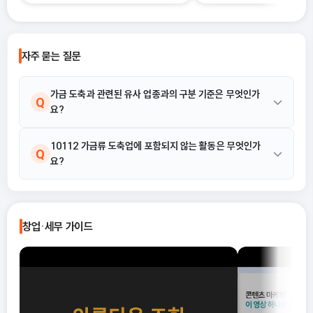
하지 못한 채 “편해 보이는 방식”으로
알리는 과정이기 때문이에요.
선택했다가, 세금 부담이 오히려 커지거
나 신고 오류로 이어지는 경우도 적지 않
습니다. 이 글에서는 단순경비율과 기준
자주 묻는 질문
경비율의 개념부터, 어떤 경우에 어떤 방
식을 선택해야 유리한지까지 실무 기준
으로 정리합니다.
가금 도축과 관련된 유사 업종과의 구분 기준은 무엇인가
Q
요?
가금류 도축업(10112)은 닭, 오리 등 가금 및 조류 등을 자영 또는
10112 가금류 도축업에 포함되지 않는 활동은 무엇인가
A
Q
요?
임가공 방식으로 도축하는 활동을 의미합니다. 반면, 축산동물 도축
업은 소, 돼지 등 다른 가축을 도축하는 업종으로 구분되며, 가공육
제조업은 도축된 고기를 추가 가공하여 제품을 생산하는 업종과 구
10112 가금류 도축업은 닭, 오리 등 가금 및 조류 등을 자영 또는
A
분됩니다.
임가공 방식으로 도축하는 활동으로 한정됩니다. 따라서 도축된 닭
창업·세무 가이드
이나 오리를 판매하는 도매업, 소매업이나, 도축된 고기를 활용한 식
품 제조 활동(예: 가공육 제조업)은 이 코드에 포함되지 않습니다.