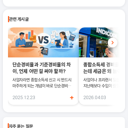
관련 게시글
단순경비율과 기준경비율의 차
종합소득세 경비율, 수
이, 언제 어떤 걸 써야 할까?
는데 세금은 왜 늘어날
사업자라면 종합소득세 신고 시 반드시
사업이나 프리랜서 일을 하다
마주하게 되는 개념이 바로 단순경비율
지난해보다 수입이 줄었는데도
과 기준경비율입니다. 하지만 실제 현장
소득세 신고 안내문을 받아보
+
2025.12.23
2026.04.03
에서는 이 두 가지의 차이를 정확히 이해
더 늘어난 것처럼 느껴질 때가
하지 못한 채 “편해 보이는 방식”으로
럴 때 가장 먼저 살펴봐야 하
선택했다가, 세금 부담이 오히려 커지거
종합소득세 경비율이에요.
나 신고 오류로 이어지는 경우도 적지 않
습니다. 이 글에서는 단순경비율과 기준
자주 묻는 질문
경비율의 개념부터, 어떤 경우에 어떤 방