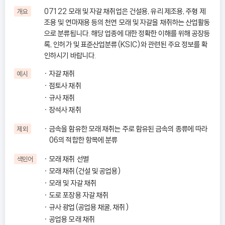
07122 모래 및 자갈 채취업은 건설용, 유리 제조용, 주형 제
개요
조용 및 연마재용 등의 천연 모래 및 자갈을 채취하는 산업활동
으로 분류됩니다. 해당 업종에 대한 정확한 이해를 위해 공장등
록, 인허가 및 표준산업분류(KSIC)와 관련된 주요 정보를 확
인하시기 바랍니다.
자갈 채취
예시
점토사 채취
규사 채취
장석사 채취
금속을 함유한 모래 채취는 주로 함유된 금속의 종류에 따라
제외
06의 적합한 항목에 분류
모래 채취 선별
색인어
모래 채취(건설 및 공업용)
모래 및 자갈 채취
도로 포장용 자갈 채취
규사 광업(공업용 채굴, 채취)
공업용 모래 채취