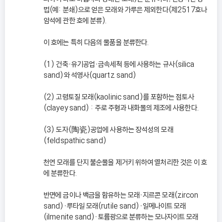
법(예: 분쇄)으로 얻은 모래와 가루은 제외한다(제2517호나
암석에 관한 호에 분류).
이 호에는 특히 다음의 물품을 분류한다.
(1) 건축ㆍ유기공업ㆍ금속세척 등에 사용하는 규사(silica
sand)와 석영사(quartz sand)
(2) 고령토질 모래(kaolinic sand)를 포함하는 점토사
(clayey sand) : 주로 주형과 내화물의 제조에 사용한다.
(3) 도자(陶瓷)공업에 사용하는 장석성의 모래
(feldspathic sand)
천연 모래를 단지 불순물을 제거키 위하여 열처리한 것은 이 호
에 분류한다.
반면에 금이나 백금을 함유하는 모래ㆍ지르콘 모래(zircon
sand)ㆍ루타일 모래(rutile sand)ㆍ일메나이트 모래
(ilmenite sand)ㆍ토륨광으로 분류하는 모나자이트 모래