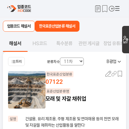
업종코드 해설서
한국표준산업분류 해설서
해설서
HS코드
특수분류
관련 게시글
창업 유튜브
MY
B
광업
트리
분류차수
한국표준산업분류
07122
표준산업분류명
모래 및 자갈 채취업
건설용, 유리 제조용, 주형 제조용 및 연마재용 등의 천연 모래
설명
및 자갈을 채취하는 산업활동을 말한다·