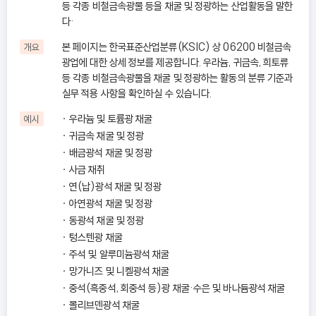
등 각종 비철금속광물 등을 채굴 및 정광하는 산업활동을 말한
다·
본 페이지는 한국표준산업분류(KSIC) 상 06200 비철금속
개요
광업에 대한 상세 정보를 제공합니다. 우라늄, 귀금속, 희토류
등 각종 비철금속광물을 채굴 및 정광하는 활동의 분류 기준과
실무 적용 사항을 확인하실 수 있습니다.
우라늄 및 토륨광 채굴
예시
귀금속 채굴 및 정광
배금광석 채굴 및 정광
사금 채취
연(납)광석 채굴 및 정광
아연광석 채굴 및 정광
동광석 채굴 및 정광
텅스텐광 채굴
주석 및 알루미늄광석 채굴
망가니즈 및 니켈광석 채굴
중석(흑중석, 회중석 등)광 채굴·수은 및 바나듐광석 채굴
몰리브덴광석 채굴