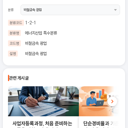
분류
1-2-1
분류코드
에너지산업 특수분류
분류명
비철금속 광업
코드명
비철금속 광업
설명
관련 게시글
사업자등록과정, 처음 준비하는
단순경비율과 기준경비