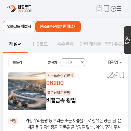
업종코드 해설서
한국표준산업분류 해설서
해설서
HS코드
특수분류
관련 게시글
창업 유튜브
MY
B
광업
트리
분류차수
한국표준산업분류
06200
표준산업분류명
비철금속 광업
역청 우라늄광 등 우라늄 또는 토륨을 주로 함유한 광물, 금ㆍ은
설명
ㆍ백금 등 귀금속광물, 희토류 금속광물 및 납, 아연, 구리, 주석