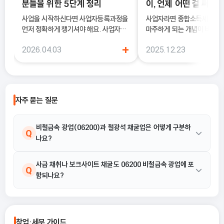
분들을 위한 5단계 정리
이, 언제 어떤 걸 써야 
사업을 시작하신다면 사업자등록과정을
사업자라면 종합소득세 신고 
먼저 정확하게 챙기셔야 해요. 사업자등
마주하게 되는 개념이 바로 
록은 단순히 서류를 내는 절차가 아니라,
과 기준경비율입니다. 하지만
+
2026.04.03
2025.12.23
국세청에 정식으로 사업을 시작한다고
에서는 이 두 가지의 차이를 
알리는 과정이기 때문이에요.
하지 못한 채 “편해 보이는 
선택했다가, 세금 부담이 오
나 신고 오류로 이어지는 경우
습니다. 이 글에서는 단순경비율과 기준
자주 묻는 질문
경비율의 개념부터, 어떤 경우
식을 선택해야 유리한지까지 
으로 정리합니다.
비철금속 광업(06200)과 철광석 채굴업은 어떻게 구분하
Q
나요?
비철금속 광업(06200)은 금, 은, 구리, 납, 아연 등 비철금속 및 귀
사금 채취나 보크사이트 채굴도 06200 비철금속 광업에 포
A
Q
함되나요?
금속, 희토류 금속광물 등을 채굴하는 활동입니다. 반면 철광석은 철
을 주성분으로 하므로 본 분류에 해당하지 않습니다.
네, 포함됩니다. 제공된 활동 예시에 따르면 사금 채취와 보크사이트
A
채굴은 비철금속 광물 중 하나로서 06200 비철금속 광업의 활동
창업·세무 가이드