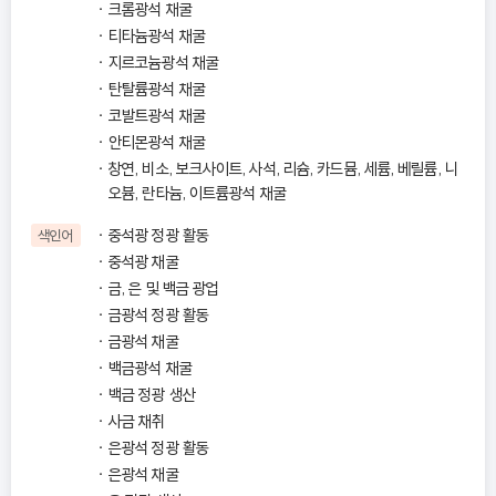
크롬광석 채굴
티타늄광석 채굴
지르코늄광석 채굴
탄탈륨광석 채굴
코발트광석 채굴
안티몬광석 채굴
창연, 비소, 보크사이트, 사석, 리슘, 카드뮴, 세륨, 베릴륨, 니
오븀, 란타늄, 이트륨광석 채굴
중석광 정광 활동
색인어
중석광 채굴
금, 은 및 백금 광업
금광석 정광 활동
금광석 채굴
백금광석 채굴
백금 정광 생산
사금 채취
은광석 정광 활동
은광석 채굴