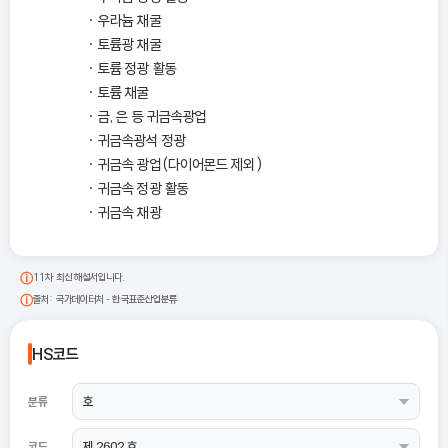
우라늄 채굴
토륨광 채굴
토륨 정광 활동
토륨 채굴
금, 은 등 귀금속광업
귀금속광석 정광
귀금속 광업(다이어몬드 제외)
귀금속 정광 활동
귀금속 채광
11차 최신 해설서입니다.
출처: 국가데이터처 - 한국표준산업분류
HS코드
분류
코드