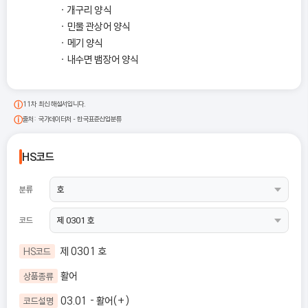
개구리 양식
민물 관상어 양식
메기 양식
내수면 뱀장어 양식
11차 최신 해설서입니다.
출처: 국가데이터처 - 한국표준산업분류
HS코드
분류
코드
제 0301 호
HS코드
활어
상품종류
03.01 - 활어(+)
코드설명