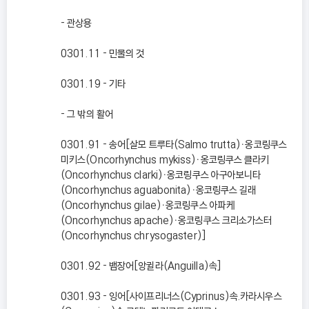
- 관상용
0301.11 - 민물의 것
0301.19 - 기타
- 그 밖의 활어
0301.91 - 송어[살모 트루타(Salmo trutta)ㆍ옹코링쿠스
미키스(Oncorhynchus mykiss)ㆍ옹코링쿠스 클라키
(Oncorhynchus clarki)ㆍ옹코링쿠스 아구아보니타
(Oncorhynchus aguabonita)ㆍ옹코링쿠스 길래
(Oncorhynchus gilae)ㆍ옹코링쿠스 아파케
(Oncorhynchus apache)ㆍ옹코링쿠스 크리소가스터
(Oncorhynchus chrysogaster)]
0301.92 - 뱀장어[앙귈라(Anguilla)속]
0301.93 - 잉어[사이프리너스(Cyprinus)속.카라시우스