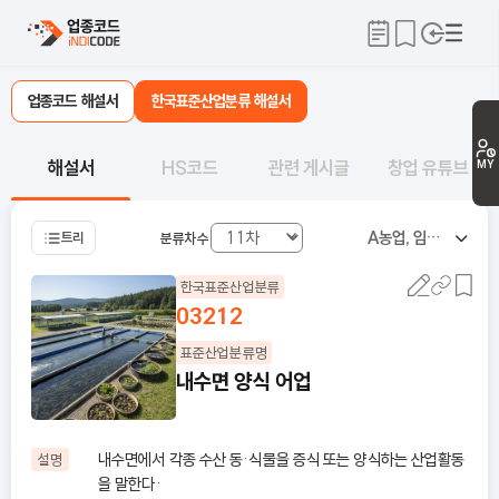
업종코드 해설서
한국표준산업분류 해설서
해설서
HS코드
관련 게시글
창업 유튜브
MY
A
농업, 임업 및 어업
트리
분류차수
한국표준산업분류
03212
표준산업분류명
내수면 양식 어업
내수면에서 각종 수산 동·식물을 증식 또는 양식하는 산업활동
설명
을 말한다·