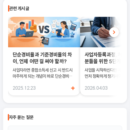
관련 게시글
단순경비율과 기준경비율의 차
사업자등록과정, 처음
이, 언제 어떤 걸 써야 할까?
분들을 위한 5단계 정
사업자라면 종합소득세 신고 시 반드시
사업을 시작하신다면 사업
마주하게 되는 개념이 바로 단순경비율
먼저 정확하게 챙기셔야 해요
과 기준경비율입니다. 하지만 실제 현장
록은 단순히 서류를 내는 절차
+
2025.12.23
2026.04.03
에서는 이 두 가지의 차이를 정확히 이해
국세청에 정식으로 사업을 
하지 못한 채 “편해 보이는 방식”으로
알리는 과정이기 때문이에요.
선택했다가, 세금 부담이 오히려 커지거
나 신고 오류로 이어지는 경우도 적지 않
습니다. 이 글에서는 단순경비율과 기준
자주 묻는 질문
경비율의 개념부터, 어떤 경우에 어떤 방
식을 선택해야 유리한지까지 실무 기준