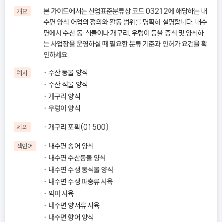
본 가이드에서는 산업표준분류상 코드 03212에 해당하는 내
개요
수면 양식 어업의 정의와 활동 범위를 명확히 설명합니다. 내수
면에서 수산 동·식물이나 개구리, 우렁이 등을 증식 및 양식하
는 사업장을 운영하실 때 필요한 분류 기준과 인허가 요건을 확
인하세요.
수산 동물 양식
예시
수산 식물 양식
개구리 양식
우렁이 양식
개구리 포획(01500)
제외
내수면 송어 양식
색인어
내수면 수산동물 양식
내수면 수생 동식물 양식
내수면 수생 파충류 사육
악어 사육
내수면 양서류 사육
내수면 향어 양식