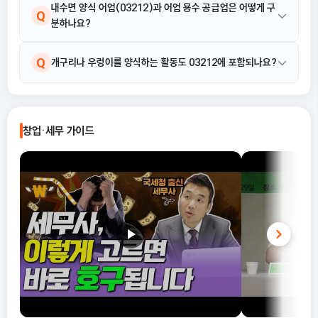
으로 정리합니다.
내수면 양식 어업(03212)과 어업 용수 공급업은 어떻게 구
Q
분하나요?
내수면 양식 어업(03212)은 내수면에서 각종 수산 동·식물을 증
A
Q
개구리나 우렁이를 양식하는 활동도 03212에 포함되나요?
식 또는 양식하는 활동에 해당합니다. 반면, 어업 용수 공급업은 양
식용 물을 공급하는 서비스에 초점이 맞춰져 있으며, 동식물을 직접
네, 포함됩니다. 03212 내수면 양식 어업의 활동 예시에는 수산 동
A
증식하거나 양식하는 활동과는 구분됩니다.
물 양식, 수산 식물 양식 외에도 개구리 양식과 우렁이 양식이 명시
창업·세무 가이드
적으로 포함되어 있습니다.