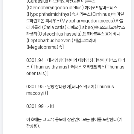
(Carassius)속.크테노파린고돈 이델루스
(Ctenopharyngodon idellus).하이포프탈미크티스
(Hypophthalmichthys)속.시리누스(Cirrhinus)속.마일
로파린고돈 피세우스(Mylopharyngodon piceus).카틀
라 카틀라(Catla catla).라베오(Labeo)속.오스테오킬루스
하셀티(Osteochilus hasselti).렙토바르부스 호에베니
(Leptobarbus hoeveni).메갈로브라마
(Megalobrama)속]
0301.94 - 대서양 참다랑어와 태평양 참다랑어[터너스 티너
스 (Thunnus thynnus)ㆍ터너스 오리엔탈리스(Thunnus
orientalis)]
0301.95 - 남방 참다랑어[터너스 맥코이(Thunnus
maccoyii)]
0301.99 - 기타
이 호에는 그 고유 용도에 상관없이 모든 활어를 포함한다(예:
관상용).