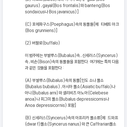
gaurus)․gayal(Bos frontalis)와 banteng(Bos
sondaicus나 Bos javanicus)]
(C) 포에파구스(Poephagus)속의 동물들[예: 티베트 야크
(Bos grunniens)]
(2) 버팔로(buffalo)
이 범주에는 부발루스(Bubalus)속․신세러스(Syncerus)
속․비손(Bison)속의 동물들을 포함한다. 여기에는 특히 다음
과 같은 것들을 포함한다 :
(A) 부발루스(Bubalus)속의 동물[인도 소나 물소
(Bubalus bubalus)․아시아 물소(Asiatic buffalo)나
아니(Bubalus arni)와 셀리비즈 아노아(Celebese
anoa)나 피그미 물소(Bubalus depressicornis나
Anoa depressicornis) 포함]
(B) 신세러스(Syncerus)속의 아프리카 물소류[예: 드와프
(dwarf)물소(Syncerus nanus)와 큰 Caffrarian물소