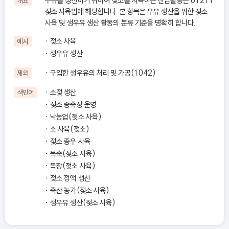
우유를 생산하기 위하여 젖소를 사육하는 산업활동은 01211
개요
젖소 사육업에 해당합니다. 본 항목은 우유 생산을 위한 젖소
사육 및 생우유 생산 활동의 분류 기준을 명확히 합니다.
젖소 사육
예시
생우유 생산
구입한 생우유의 처리 및 가공(1042)
제외
소젖 생산
색인어
젖소 종축장 운영
낙농업(젖소 사육)
소 사육(젖소)
젖소 종우 사육
목축(젖소 사육)
목장(젖소 사육)
젖소 정액 생산
축산 농가(젖소 사육)
생우유 생산(젖소 사육)