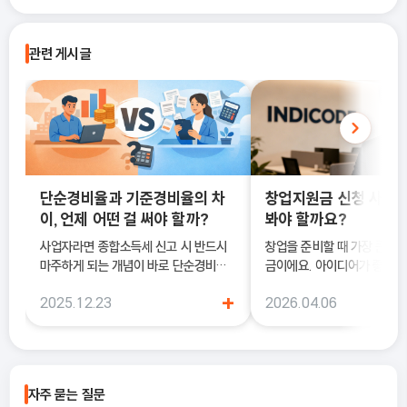
관련 게시글
단순경비율과 기준경비율의 차
창업지원금 신청 사이트
이, 언제 어떤 걸 써야 할까?
봐야 할까요?
사업자라면 종합소득세 신고 시 반드시
창업을 준비할 때 가장 큰 고
마주하게 되는 개념이 바로 단순경비율
금이에요. 아이디어가 좋아도
과 기준경비율입니다. 하지만 실제 현장
이 부담되면 실행이 늦어질 수
+
2025.12.23
2026.04.06
에서는 이 두 가지의 차이를 정확히 이해
이럴 때 도움이 되는 것이 바
하지 못한 채 “편해 보이는 방식”으로
금 신청 사이트예요.
선택했다가, 세금 부담이 오히려 커지거
나 신고 오류로 이어지는 경우도 적지 않
습니다. 이 글에서는 단순경비율과 기준
자주 묻는 질문
경비율의 개념부터, 어떤 경우에 어떤 방