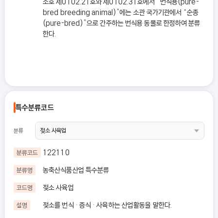
소호 제0102.21호와 제0102.31호에서 “번식용(pure-
bred breeding animal)”에는 소관 국가기관에서 “순종
(pure-bred)”으로 간주하는 번식용 동물로 한정하여 분류
한다.
특수분류코드
분류
122110
분류코드
농축산식품산업 특수분류
분류명
젖소 사육업
코드명
젖소를 번식 · 증식 · 사육하는 산업활동을 말한다.
설명