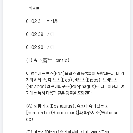
- 버팔로
0102.31 - 번식용
0102.39 - 기타
0102.90 - 기타
(1) 축우(畜牛 : cattle)
이 범주에는 보스(Bos)속의 소과 동물들이 포함되는데, 네 가
지의 하위 속, 즉, 보스(Bos)․비보스(Bibos)․노비보스
(Novibos)와 포에파구스(Poephagus)로 나누어진다. 여
기에는 특히 다음과 같은 것들을 포함한다.
(A) 보통의 소(Bos taurus)․혹소나 혹이 있는 소
[humped ox(Bos indicus)]와 와츄시 소(Watussi
ox)
(B) 비보스(Bibos)속의 아시아 소[예: gaur(Bos