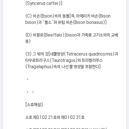
(Syncerus caffer)]
(C) 비손(Bsion)속의 동물[즉, 아메리카 비손(Bison
bison)과 “물소”와 유럽 비손(Bison bonasus)]
(D) 비팔로(Beeffalo)(bison과 가축용 고기소와의 교배
종)
(3) 그 밖의 것[네뿔영양(Tetracerus quadricornis)과
타우로트라구스(Taurotragus)와 트라젤라푸스
(Tragelaphus)속의 나선 뿔 영양을 포함한다]
◦
◦ ◦
[소호해설]
소호 제0102.21호와 제0102.31호