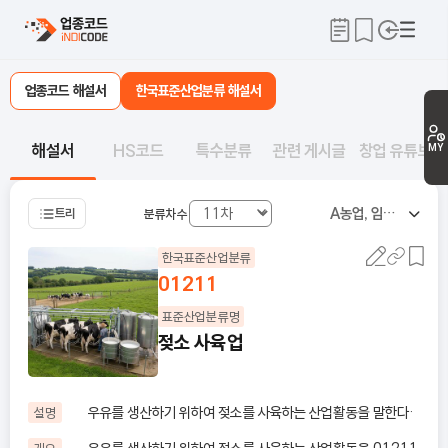
업종코드 해설서
한국표준산업분류 해설서
해설서
HS코드
특수분류
관련 게시글
창업 유튜브
MY
A
농업, 임업 및 어업
트리
분류차수
한국표준산업분류
01211
표준산업분류명
젖소 사육업
우유를 생산하기 위하여 젖소를 사육하는 산업활동을 말한다·
설명