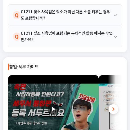
식을 선택해야 유리한지까지 실무 기준
으로 정리합니다.
01211 젖소 사육업은 젖소가 아닌 다른 소를 키우는 경우
Q
도 포함합니까?
아니요. 01211 젖소 사육업은 우유를 생산하기 위하여 젖소를 사
01211 젖소 사육업에 포함되는 구체적인 활동 예시는 무엇
A
Q
인가요?
육하는 산업활동으로 한정되며, 다른 소를 키우는 활동은 포함되지
않습니다.
01211 젖소 사육업에는 젖소 사육과 생우유 생산 활동이 포함됩니
A
다.
창업·세무 가이드