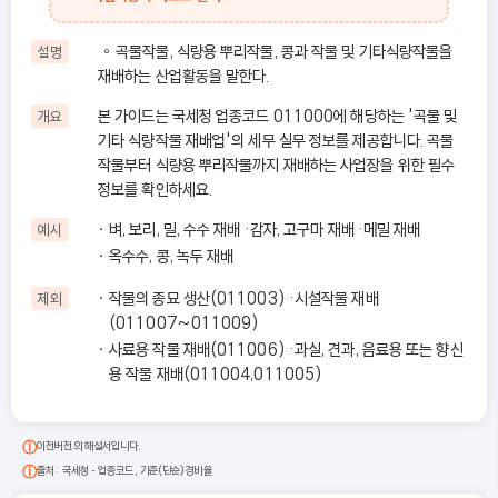
◦곡물작물, 식량용 뿌리작물, 콩과 작물 및 기타식량작물을
설명
재배하는 산업활동을 말한다.
본 가이드는 국세청 업종코드 011000에 해당하는 '곡물 및
개요
기타 식량작물 재배업'의 세무 실무 정보를 제공합니다. 곡물
작물부터 식량용 뿌리작물까지 재배하는 사업장을 위한 필수
정보를 확인하세요.
벼, 보리, 밀, 수수 재배 ·감자, 고구마 재배 ·메밀 재배
예시
옥수수, 콩, 녹두 재배
작물의 종묘 생산(011003) ·시설작물 재배
제외
(011007~011009)
사료용 작물 재배(011006) ·과실, 견과, 음료용 또는 향신
용 작물 재배(011004,011005)
이전버전의 해설서입니다.
출처: 국세청 - 업종코드, 기준(단순)경비율