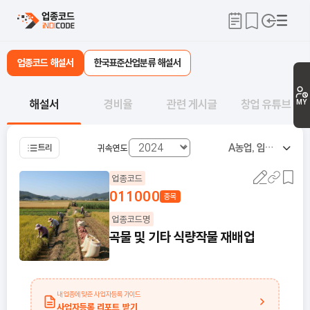
업종코드 해설서
한국표준산업분류 해설서
해설서
경비율
관련 게시글
창업 유튜브
MY
A
농업, 임업 및 어업
트리
귀속연도
업종코드
011000
종목
업종코드명
곡물 및 기타 식량작물 재배업
내 업종에 맞춘 사업자등록 가이드
사업자등록 리포트 받기