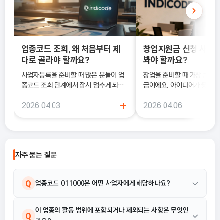
업종코드 조회, 왜 처음부터 제
창업지원금 신청 사이트
대로 골라야 할까요?
봐야 할까요?
사업자등록을 준비할 때 많은 분들이 업
창업을 준비할 때 가장 큰 고
종코드 조회 단계에서 잠시 멈추게 되는
금이에요. 아이디어가 좋아도
데요. 겉으로 보면 단순한 6자리 숫자라
이 부담되면 실행이 늦어질 수
+
2026.04.03
2026.04.06
서 비슷해 보이는 항목으로 골라도 괜찮
이럴 때 도움이 되는 것이 바
을 것 같지만, 실제로는 이 선택이 앞으로
금 신청 사이트예요.
의 세금과 각종 지원 제도에 큰 영향을 줄
수 있답니다.
자주 묻는 질문
Q
업종코드 011000은 어떤 사업자에게 해당하나요?
업종코드 011000은 곡물작물, 식량용 뿌리작물, 콩과 작물 및 기
이 업종의 활동 범위에 포함되거나 제외되는 사항은 무엇인
A
Q